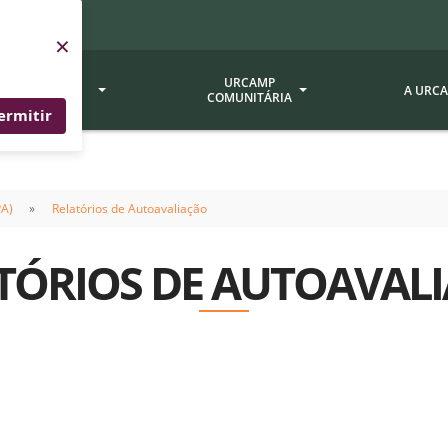
×
SERVIÇOS
URCAMP
A URC
URCAMP
COMUNITÁRIA
ermitir
a - EDIURCAMP
Hospital Universitário
Fundação Att
PA)
Relatórios de Autoavaliação
ção Urcamp
Jornal Minuano
Avaliação Ins
Urcamp
oria Jr.
Museu Dom Diogo de Souza
TÓRIOS DE AUTOAVAL
Museu da Gravura
Comissão Pró
a Veterinária (BAGÉ)
Avaliação (CP
Desenvolvimento Regional
 de Apoio Contábil e
Documentos / 
Nossos Campi - Alegrete,
Resoluções
Bagé, Dom Pedrito, São
tório de Solos -
Gabriel, Santana do
Documentação
Livramento
dente!!
Editais / Vag
tório de Análise de