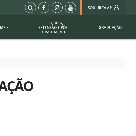
SOU URCAMP
PESQUISA,
AMP
EXTENSÃO E PÓS-
GRADUAÇÃO
Sou Urcamp (Portal)
GRADUAÇÃO
Biblioteca
Biblioteca Virtual
ila Taborda
Enade Urcamp
titucional
Intranet
IAÇÃO
Plataforma Moodle
pria de
A)
Setor de Registros
Acadêmicos
Portarias /
SOU I
 Institucional
Webdiário
Webmail
as