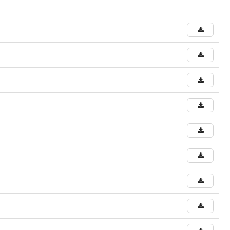
Prova de Proficiência
Manual de TCC
ização
Estruturação de TCC
osco
Calendário
elho Fiscal -
Acadêmico
Manual de Segurança
- Laboratórios da
e
Saúde
ento
Regimento CEUA
 2023-2027
Orientação para
Descarte - URCAMP
Normas Laboratório
de Física
Normas Laboratório
de Topografia