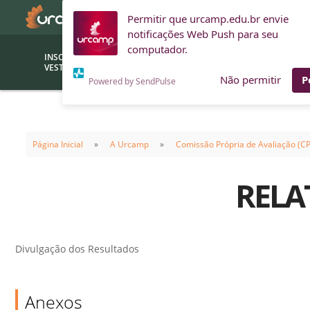
Permitir que urcamp.edu.br envie
notificações Web Push para seu
computador.
INSCRIÇÕES
BOLSAS E
VESTIBULAR
FINANCIAMENTOS
Não permitir
P
Powered by SendPulse
Bolsas
Editor
(funcionários/professores)
Página Inicial
A Urcamp
Comissão Própria de Avaliação (C
Inova
Bolsas Sociais
Consult
RELA
PROUNI
Clínic
Convênios (empresas)
Núcleo
Descontos
Fiscal
Divulgação dos Resultados
Financiamentos
Labora
INTEC
Saiba como ingressar na
Anexos
Fale com um aten
URCAMP
Labora