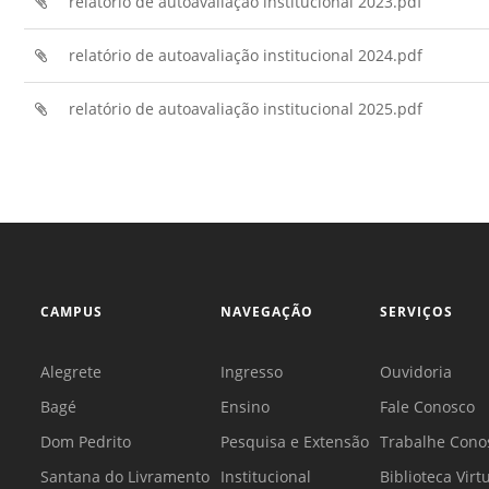
relatório de autoavaliação institucional 2023.pdf
relatório de autoavaliação institucional 2024.pdf
relatório de autoavaliação institucional 2025.pdf
CAMPUS
NAVEGAÇÃO
SERVIÇOS
Alegrete
Ingresso
Ouvidoria
Bagé
Ensino
Fale Conosco
Dom Pedrito
Pesquisa e Extensão
Trabalhe Cono
Santana do Livramento
Institucional
Biblioteca Virt