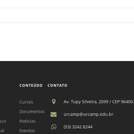
CONTEÚDO
CONTATO
Av. Tupy Silveira, 2099 / CEP 96400
Cursos
Documentos
urcamp@urcamp.edu.br
sco
Notícias
(53) 3242.8244
ual
Eventos