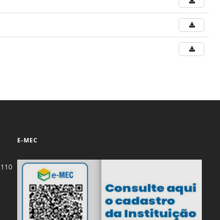
Normas Laboratório
de Materiais
Normas Laboratório
de Zoologia
Normas Laboratório
de Química
Normas Laboratório
de Botânica
Normas Laboratório
E-MEC
de Informática
Guia Acadêmico
-110
Regimento
Institucional URCAMP