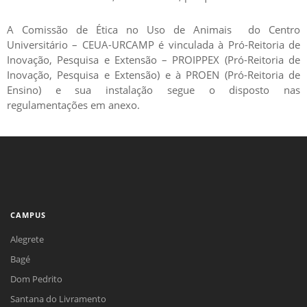
A Comissão de Ética no Uso de Animais do Centro
Universitário – CEUA-URCAMP é vinculada à Pró-Reitoria de
Inovação, Pesquisa e Extensão – PROIPPEX (Pró-Reitoria de
Inovação, Pesquisa e Extensão) e à PROEN (Pró-Reitoria de
Ensino) e sua instalação segue o disposto nas
regulamentações em anexo.
CAMPUS
Alegrete
Bagé
Dom Pedrito
Santana do Livramento