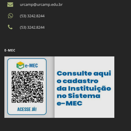
urcamp@urcamp.edu.br
(53) 3242.8244
(53) 3242.8244
E-MEC