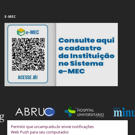
E-MEC
Permitir que urcamp.edu.br envie notificações
Web Push para seu computador.