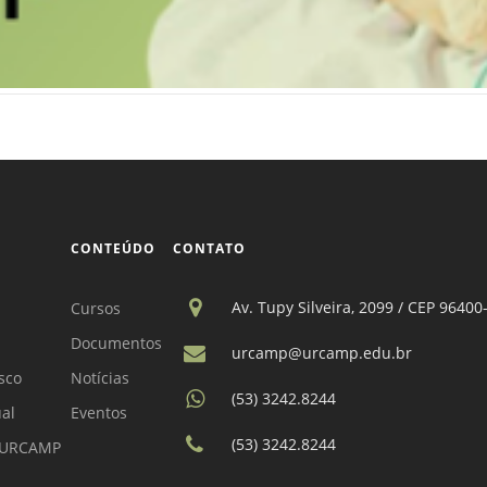
CONTEÚDO
CONTATO
Av. Tupy Silveira, 2099 / CEP 96400
Cursos
Documentos
urcamp@urcamp.edu.br
sco
Notícias
(53) 3242.8244
ual
Eventos
(53) 3242.8244
a URCAMP