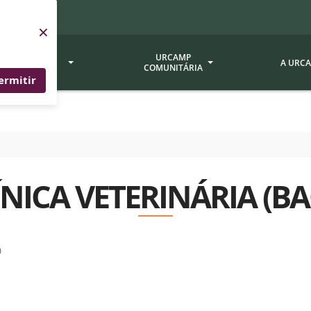
×
SERVIÇOS
URCAMP
A URC
URCAMP
COMUNITÁRIA
ermitir
a - EDIURCAMP
Hospital Universitário
Fundação Att
ção Urcamp
Jornal Minuano
Avaliação Ins
Urcamp
oria Jr.
Museu Dom Diogo de Souza
ÍNICA VETERINÁRIA (BA
Museu da Gravura
Comissão Pró
a Veterinária (BAGÉ)
Avaliação (CP
Desenvolvimento Regional
 de Apoio Contábil e
Documentos / 
Nossos Campi - Alegrete,
)
Resoluções
Bagé, Dom Pedrito, São
tório de Solos -
Gabriel, Santana do
Documentação
Livramento
dente!!
Editais / Vag
tório de Análise de