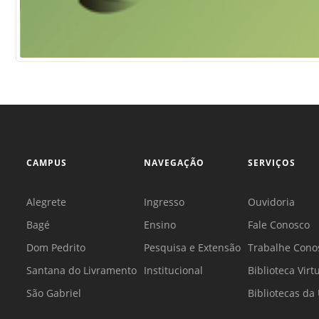
CAMPUS
NAVEGAÇÃO
SERVIÇOS
Alegrete
Ingresso
Ouvidoria
Bagé
Ensino
Fale Conosco
Dom Pedrito
Pesquisa e Extensão
Trabalhe Cono
Santana do Livramento
Institucional
Biblioteca Virt
São Gabriel
Bibliotecas d