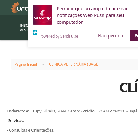
Permitir que urcamp.edu.br envie
notificações Web Push para seu
computador.
INSCRIÇÕES
BOLSAS E
VESTIBULAR
FINANCIAMENTOS
Não permitir
P
Powered by SendPulse
Bolsas
Editor
(funcionários/professores)
Página Inicial
CLÍNICA VETERINÁRIA (BAGÉ)
Inova
Bolsas Sociais
Consult
CL
PROUNI
Clínic
Convênios (empresas)
Núcleo
Descontos
Fiscal
Endereço: Av. Tupy Silveira, 2099. Centro (Prédio URCAMP central - Bagé
Financiamentos
Labora
Serviços:
INTEC
Saiba como ingressar na
- Consultas e Orientações;
Fale com um aten
URCAMP
Labora