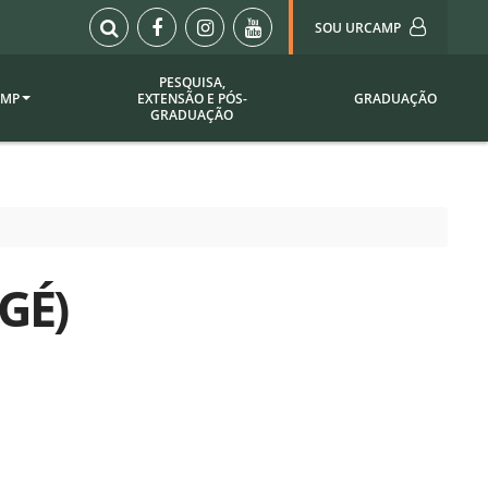
SOU URCAMP
PESQUISA,
AMP
EXTENSÃO E PÓS-
GRADUAÇÃO
Sou Urcamp (Portal)
GRADUAÇÃO
Biblioteca
Biblioteca Virtual
ila Taborda
Enade Urcamp
titucional
Intranet
GÉ)
Plataforma Moodle
pria de
A)
Setor de Registros
Acadêmicos
Portarias /
SOU I
 Institucional
Webdiário
Webmail
as