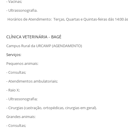
- Vacinas;
Sement
- Ultrassonografia.
Labora
Horários de Atendimento: Terças, Quartas e Quintas-feiras dás 14:00 às
Biotec
INTEC
CLÍNICA VETERINÁRIA - BAGÉ
Labora
Campus Rural da URCAMP (AGENDAMENTO)
Microb
Serviços:
- INTE
Pequenos animais:
Labora
- Consultas;
NPJ (N
- Atendimentos ambulatoriais;
Jurídi
- Raio X;
Livram
Alegre
- Ultrassonografia;
- Cirurgias (castração, ortopédicas, cirurgias em geral).
NPS - 
em Sa
Grandes animais:
- Consultas;