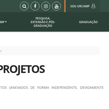
SOU URCAMP
PESQUISA,
AMP
EXTENSÃO E PÓS-
GRADUAÇÃO
Sou Urcamp (Portal)
GRADUAÇÃO
Biblioteca
Biblioteca Virtual
ila Taborda
Enade Urcamp
os
titucional
Intranet
PROJETOS
Plataforma Moodle
pria de
A)
Setor de Registros
Acadêmicos
Portarias /
TOS (ANEXADOS DE FORMA INDEPENDENTE, DEVIDAMENTE
SOU I
 Institucional
Webdiário
Webmail
as