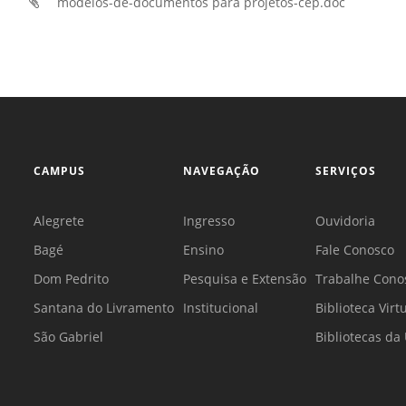
modelos-de-documentos para projetos-cep.doc
CAMPUS
NAVEGAÇÃO
SERVIÇOS
Alegrete
Ingresso
Ouvidoria
Bagé
Ensino
Fale Conosco
Dom Pedrito
Pesquisa e Extensão
Trabalhe Cono
Santana do Livramento
Institucional
Biblioteca Virt
São Gabriel
Bibliotecas d