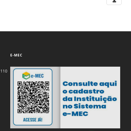
Normas Laboratório
de Materiais
Normas Laboratório
de Zoologia
Normas Laboratório
de Química
E-MEC
Normas Laboratório
de Botânica
-110
Normas Laboratório
de Informática
Guia Acadêmico
Regimento
Institucional URCAMP