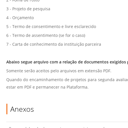
Sement
3 - Projeto de pesquisa
Labora
4 - Orçamento
Biotec
5 - Termo de consentimento e livre esclarecido
INTEC
6 - Termo de assentimento (se for o caso)
Labora
7 - Carta de conhecimento da instituição parceira
Microb
- INTE
Abaixo segue arquivo com a relação de documentos exigidos 
Labora
Somente serão aceitos pelo arquivos em extensão PDF.
NPJ (N
Quando do encaminhamento de projetos para segunda avaliaçã
Jurídi
estar em PDF e permanecer na Plataforma.
Livram
Alegre
Anexos
NPS - 
em Sa