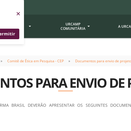
×
SERVIÇOS
URCAMP
A URC
URCAMP
COMUNITÁRIA
ermitir
a - EDIURCAMP
Hospital Universitário
Fundação Att
Comitê de Ética em Pesquisa - CEP
Documentos para envio de projet
ção Urcamp
Jornal Minuano
Avaliação Ins
Urcamp
oria Jr.
Museu Dom Diogo de Souza
TOS PARA ENVIO DE 
Museu da Gravura
Comissão Pró
a Veterinária (BAGÉ)
Avaliação (CP
Desenvolvimento Regional
 de Apoio Contábil e
Documentos / 
Nossos Campi - Alegrete,
ORMA BRASIL DEVERÃO APRESENTAR OS SEGUINTES DOCUMEN
Resoluções
Bagé, Dom Pedrito, São
tório de Solos -
Gabriel, Santana do
Documentação
Livramento
dente!!
Editais / Vag
tório de Análise de