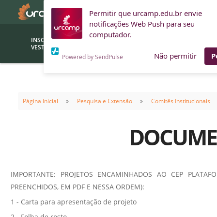
Permitir que urcamp.edu.br envie
notificações Web Push para seu
computador.
INSCRIÇÕES
BOLSAS E
VESTIBULAR
FINANCIAMENTOS
Não permitir
P
Powered by SendPulse
Bolsas
Editor
(funcionários/professores)
Página Inicial
Pesquisa e Extensão
Comitês Institucionais
Inova
Bolsas Sociais
Consult
DOCUMEN
PROUNI
Clínic
Convênios (empresas)
Núcleo
Descontos
Fiscal
IMPORTANTE: PROJETOS ENCAMINHADOS AO CEP PLATAF
Financiamentos
Labora
PREENCHIDOS, EM PDF E NESSA ORDEM):
INTEC
Saiba como ingressar na
1 - Carta para apresentação de projeto
Fale com um aten
URCAMP
Labora
2 - Folha de rosto