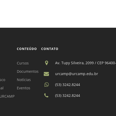
CONTEÚDO
CONTATO
Av. Tupy Silveira, 2099 / CEP 96400
Cursos
Documentos
urcamp@urcamp.edu.br
sco
Notícias
(53) 3242.8244
ual
Eventos
(53) 3242.8244
a URCAMP