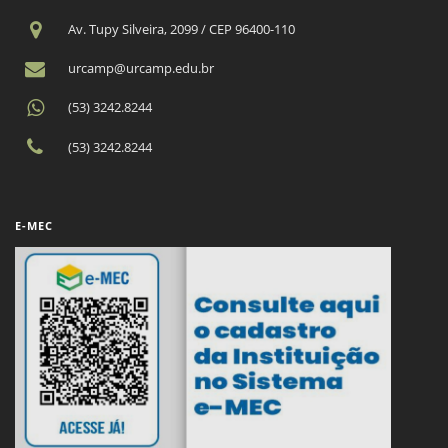
Av. Tupy Silveira, 2099 / CEP 96400-110
urcamp@urcamp.edu.br
(53) 3242.8244
(53) 3242.8244
E-MEC