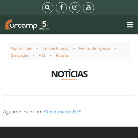
Página Inicial
Vem ser Urcamp
Formas de Ingresso
Graduação
FIES
Notícias
NOTÍCIAS
Aguarde. Fale com
Atendimento FIES