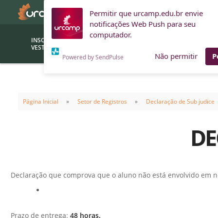
Permitir que urcamp.edu.br envie
notificações Web Push para seu
computador.
INSCRIÇÕES
BOLSAS E
VESTIBULAR
FINANCIAMENTOS
Não permitir
P
Powered by SendPulse
Bolsas
Editor
(funcionários/professores)
Página Inicial
Setor de Registros
Declaração de Sub judice
Inova
Bolsas Sociais
Consult
DE
PROUNI
Clínic
Convênios (empresas)
Núcleo
Descontos
Fiscal
Declaração que comprova que o aluno não está envolvido em 
Financiamentos
Labora
INTEC
Saiba como ingressar na
Fale com um aten
URCAMP
Labora
Prazo de entrega:
48 horas.