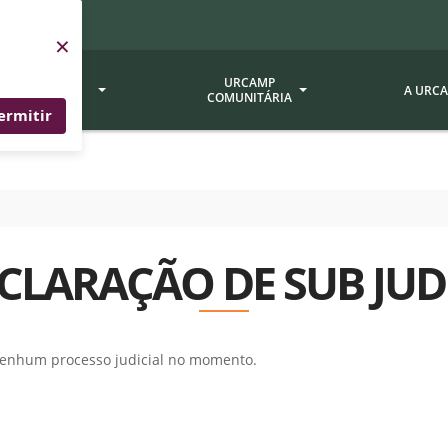
×
SERVIÇOS
URCAMP
A URC
URCAMP
COMUNITÁRIA
ermitir
a - EDIURCAMP
Hospital Universitário
Fundação Att
ção Urcamp
Jornal Minuano
Avaliação Ins
Urcamp
oria Jr.
Museu Dom Diogo de Souza
CLARAÇÃO DE SUB JUD
Museu da Gravura
Comissão Pró
a Veterinária (BAGÉ)
Avaliação (CP
Desenvolvimento Regional
 de Apoio Contábil e
Documentos / 
Nossos Campi - Alegrete,
nenhum processo judicial no momento.
Resoluções
Bagé, Dom Pedrito, São
tório de Solos -
Gabriel, Santana do
Documentação
Livramento
dente!!
Editais / Vag
tório de Análise de