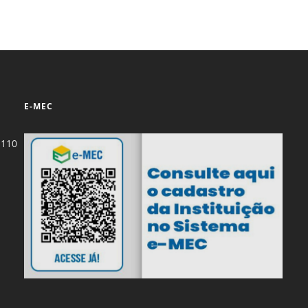
Prova de Proficiência
Manual de TCC
ização
Estruturação de TCC
osco
Calendário
elho Fiscal -
Acadêmico
E-MEC
Manual de Segurança
- Laboratórios da
-110
e
Saúde
ento
Regimento CEUA
 2023-2027
Orientação para
Descarte - URCAMP
Normas Laboratório
de Física
Normas Laboratório
de Topografia