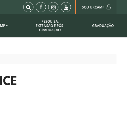
SOU URCAMP
PESQUISA,
AMP
EXTENSÃO E PÓS-
GRADUAÇÃO
Sou Urcamp (Portal)
GRADUAÇÃO
Biblioteca
Biblioteca Virtual
ila Taborda
Enade Urcamp
titucional
Intranet
ICE
Plataforma Moodle
pria de
A)
Setor de Registros
Acadêmicos
Portarias /
SOU I
 Institucional
Webdiário
Webmail
as