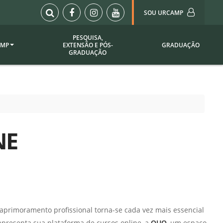
SOU URCAMP
PESQUISA,
AMP
EXTENSÃO E PÓS-
GRADUAÇÃO
Sou Urcamp (Portal)
GRADUAÇÃO
Biblioteca
Biblioteca Virtual
ila Taborda
Enade Urcamp
titucional
Intranet
NE
Plataforma Moodle
pria de
A)
Setor de Registros
Acadêmicos
Portarias /
SOU I
 Institucional
Webdiário
primoramento profissional torna-se cada vez mais essencial
Webmail
as
presenta sua plataforma de cursos online, a
QUO
, um espaço