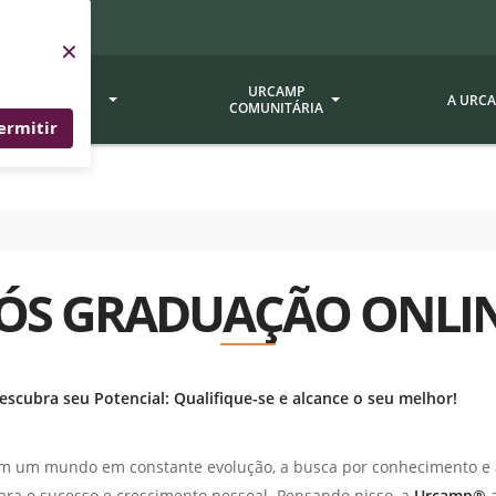
×
SERVIÇOS
URCAMP
A URC
URCAMP
COMUNITÁRIA
ermitir
a - EDIURCAMP
Hospital Universitário
Fundação Att
ção Urcamp
Jornal Minuano
Avaliação Ins
Urcamp
oria Jr.
Museu Dom Diogo de Souza
ÓS GRADUAÇÃO ONLI
Museu da Gravura
Comissão Pró
a Veterinária (BAGÉ)
Avaliação (CP
Desenvolvimento Regional
 de Apoio Contábil e
Documentos / 
Nossos Campi - Alegrete,
escubra seu Potencial: Qualifique-se e alcance o seu melhor!
Resoluções
Bagé, Dom Pedrito, São
tório de Solos -
Gabriel, Santana do
Documentação
m um mundo em constante evolução, a busca por conhecimento e a
Livramento
dente!!
Editais / Vag
tório de Análise de
ara o sucesso e crescimento pessoal. Pensando nisso, a
Urcamp®
a