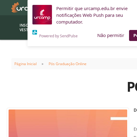
Permitir que urcamp.edu.br envie
notificações Web Push para seu
computador.
INSCRIÇÕES
BOLSAS E
VESTIBULAR
FINANCIAMENTOS
Não permitir
P
Powered by SendPulse
Bolsas
Editor
(funcionários/professores)
Página Inicial
Pós Graduação Online
Inova
Bolsas Sociais
Consult
P
PROUNI
Clínic
Convênios (empresas)
Núcleo
Descontos
Fiscal
D
Financiamentos
Labora
INTEC
Saiba como ingressar na
E
Fale com um aten
URCAMP
Labora
p