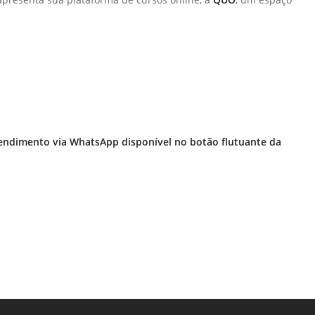
Prova de Proficiência
Manual de TCC
ização
Estruturação de TCC
osco
Calendário
elho Fiscal -
Acadêmico
Manual de Segurança
tendimento via WhatsApp disponível no botão flutuante da
- Laboratórios da
e
Saúde
ento
Regimento CEUA
 2023-2027
Orientação para
Descarte - URCAMP
Normas Laboratório
de Física
Normas Laboratório
de Topografia