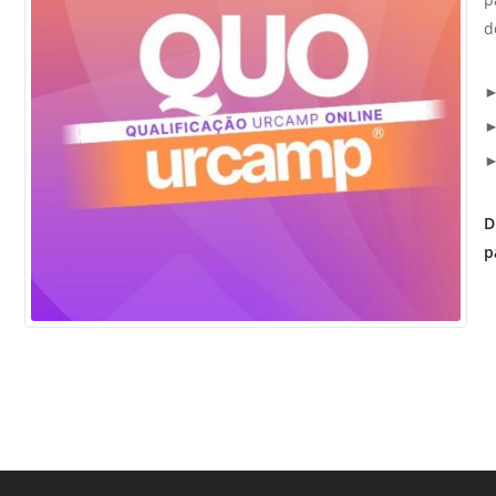
Sement
d
Labora
Biotec
INTEC
►
Labora
►
Microb
- INTE
D
p
Labora
NPJ (N
Jurídi
Livram
Alegre
NPS - 
em Sa