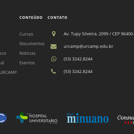
CONTEÚDO
CONTATO
Av. Tupy Silveira, 2099 / CEP 96400
Cursos
Documentos
urcamp@urcamp.edu.br
sco
Notícias
(53) 3242.8244
ual
Eventos
(53) 3242.8244
a URCAMP