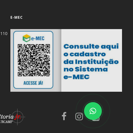
Normas Laboratório
de Materiais
E-MEC
Normas Laboratório
-110
de Zoologia
Normas Laboratório
de Química
Normas Laboratório
de Botânica
Normas Laboratório
de Informática
Guia Acadêmico
Regimento
Institucional URCAMP