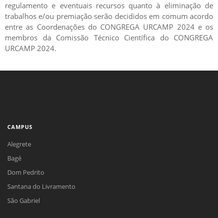
regulamento e eventuais recursos quanto à eliminação de
trabalhos e/ou premiação serão decididos em comum acordo
entre as Coordenações do CONGREGA URCAMP 2024 e os
membros da Comissão Técnico Científica do CONGREGA
URCAMP 2024.
CAMPUS
Alegrete
Bagé
Dom Pedrito
Santana do Livramento
São Gabriel