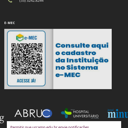
(53) 3242.8244
E-MEC
Permitir que urcamp.edu.br envie notificações