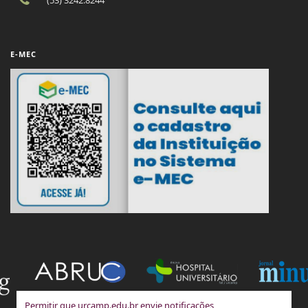
E-MEC
Permitir que urcamp.edu.br envie notificações