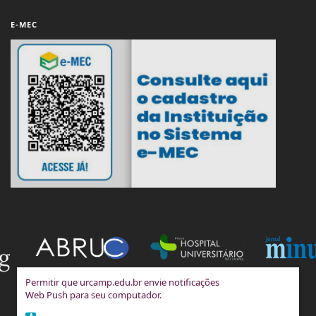
E-MEC
Permitir que urcamp.edu.br envie notificações
Web Push para seu computador.