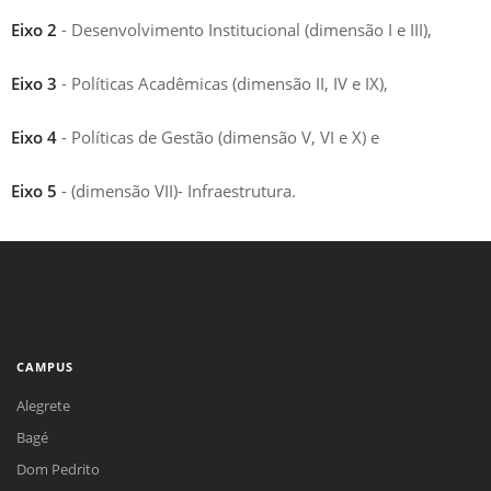
Eixo 2
- Desenvolvimento Institucional (dimensão I e III),
Eixo 3
- Políticas Acadêmicas (dimensão II, IV e IX),
Eixo 4
- Políticas de Gestão (dimensão V, VI e X) e
Eixo 5
- (dimensão VII)- Infraestrutura.
CAMPUS
Alegrete
Bagé
Dom Pedrito