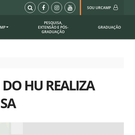
SOU URCAMP
PESQUISA,
AMP
EXTENSÃO E PÓS-
GRADUAÇÃO
Sou Urcamp (Portal)
GRADUAÇÃO
Biblioteca
Biblioteca Virtual
ila Taborda
Enade Urcamp
titucional
Intranet
 DO HU REALIZA
Plataforma Moodle
pria de
A)
Setor de Registros
ISA
Acadêmicos
Portarias /
SOU I
 Institucional
Webdiário
Webmail
as