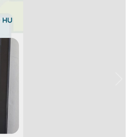
Prova de Proficiência
Manual de TCC
ização
Estruturação de TCC
osco
Calendário
elho Fiscal -
Acadêmico
Manual de Segurança
- Laboratórios da
e
Saúde
ento
Regimento CEUA
 2023-2027
Orientação para
Descarte - URCAMP
Normas Laboratório
de Física
Normas Laboratório
de Topografia