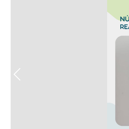
Sement
Labora
Biotec
INTEC
Labora
Microb
- INTE
Labora
NPJ (N
Jurídi
Livram
Alegre
NPS - 
em Sa