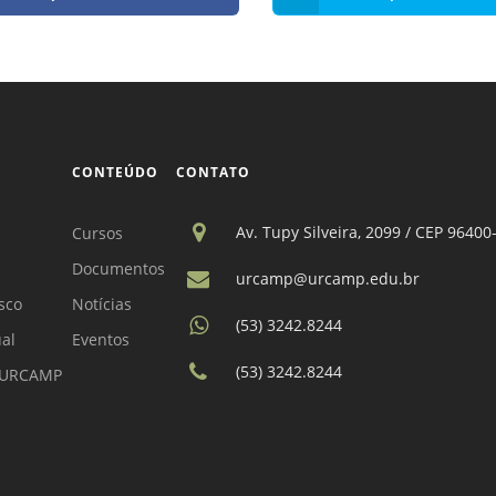
CONTEÚDO
CONTATO
Av. Tupy Silveira, 2099 / CEP 96400
Cursos
Documentos
urcamp@urcamp.edu.br
sco
Notícias
(53) 3242.8244
ual
Eventos
(53) 3242.8244
a URCAMP