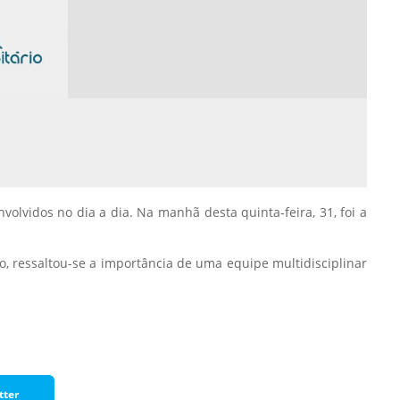
Normas Laboratório
de Materiais
Normas Laboratório
de Zoologia
Normas Laboratório
de Química
Normas Laboratório
de Botânica
olvidos no dia a dia. Na manhã desta quinta-feira, 31, foi a
Normas Laboratório
de Informática
, ressaltou-se a importância de uma equipe multidisciplinar
Guia Acadêmico
Regimento
Institucional URCAMP
tter