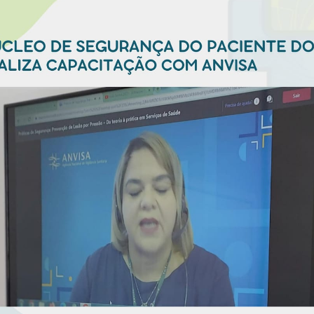
Vídeo Institucional Fazer
es - INTEC
Institucional
Urcamp Faz Bem
tório de
Internacional
nologia Vegetal -
Trabalhe Con
Eleições Cons
tório de
FAT 2024
iologia de Alimentos
Ouvidoria
C
PDI - Plano d
tório de Materiais
Desenvolvim
úcleo de Prática
Institucional
ca) - Bagé, Santana do
ento, São Gabriel e
te
Núcleo de Práticas
úde