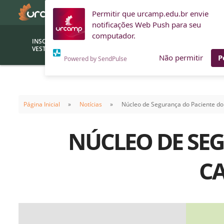
Permitir que urcamp.edu.br envie
notificações Web Push para seu
computador.
INSCRIÇÕES
BOLSAS E
VESTIBULAR
FINANCIAMENTOS
Não permitir
P
Powered by SendPulse
Bolsas
Editor
(funcionários/professores)
Página Inicial
Notícias
Núcleo de Segurança do Paciente do
Inova
Bolsas Sociais
Consult
NÚCLEO DE SEG
PROUNI
Clínic
Convênios (empresas)
Núcleo
CA
Descontos
Fiscal
Financiamentos
Labora
INTEC
Saiba como ingressar na
Fale com um aten
URCAMP
Labora