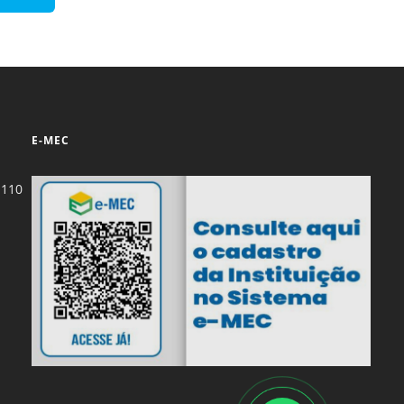
E-MEC
-110