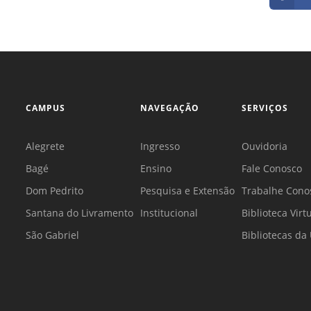
CAMPUS
NAVEGAÇÃO
SERVIÇOS
Alegrete
Ingresso
Ouvidoria
Bagé
Ensino
Fale Conosco
Dom Pedrito
Pesquisa e Extensão
Trabalhe Cono
Santana do Livramento
Institucional
Biblioteca Virt
São Gabriel
Bibliotecas d