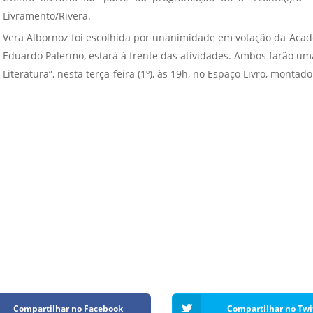
Vídeo Institucional Fazer
es - INTEC
Institucional
Livramento/Rivera.
Urcamp Faz Bem
Vera Albornoz foi escolhida por unanimidade em votação da Acad
tório de
Internacional
Eduardo Palermo, estará à frente das atividades. Ambos farão um
nologia Vegetal -
Trabalhe Con
Literatura”, nesta terça-feira (1º), às 19h, no Espaço Livro, montad
Eleições Cons
tório de
FAT 2024
iologia de Alimentos
Ouvidoria
C
PDI - Plano d
tório de Materiais
Desenvolvim
úcleo de Prática
Institucional
ca) - Bagé, Santana do
ento, São Gabriel e
te
Núcleo de Práticas
úde
Compartilhar no Facebook
Compartilhar no Twi