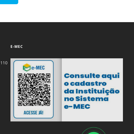
Normas Laboratório
de Materiais
Normas Laboratório
de Zoologia
Normas Laboratório
E-MEC
de Química
Normas Laboratório
-110
de Botânica
Normas Laboratório
de Informática
Guia Acadêmico
Regimento
Institucional URCAMP