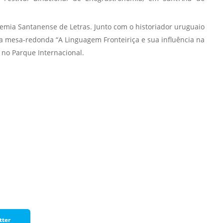
Prova de Proficiência
Manual de TCC
emia Santanense de Letras. Junto com o historiador uruguaio
ização
a mesa-redonda “A Linguagem Fronteiriça e sua influência na
Estruturação de TCC
osco
o no Parque Internacional.
Calendário
elho Fiscal -
Acadêmico
Manual de Segurança
- Laboratórios da
e
Saúde
ento
Regimento CEUA
 2023-2027
Orientação para
Descarte - URCAMP
Normas Laboratório
de Física
Normas Laboratório
tter
de Topografia