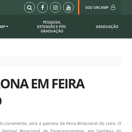
SOU URCAMP
PESQUISA,
AMP
EXTENSÃO E PÓS-
GRADUAÇÃO
Sou Urcamp (Portal)
GRADUAÇÃO
Biblioteca
Biblioteca Virtual
ila Taborda
Enade Urcamp
titucional
Intranet
ONA EM FEIRA
Plataforma Moodle
pria de
A)
Setor de Registros
O
Acadêmicos
Portarias /
SOU I
 Institucional
Webdiário
 Livramento, será a patrona da Feira Binacional do Livro. O
Webmail
as
– Festival Binacional de Enograstronomia, em Sant’Ana do