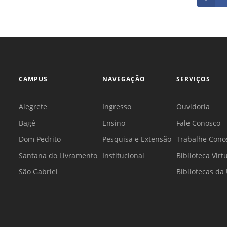
CAMPUS
NAVEGAÇÃO
SERVIÇOS
Alegrete
Ingresso
Ouvidoria
Bagé
Ensino
Fale Conosco
Dom Pedrito
Pesquisa e Extensão
Trabalhe Cono
Santana do Livramento
Institucional
Biblioteca Virt
São Gabriel
Bibliotecas d