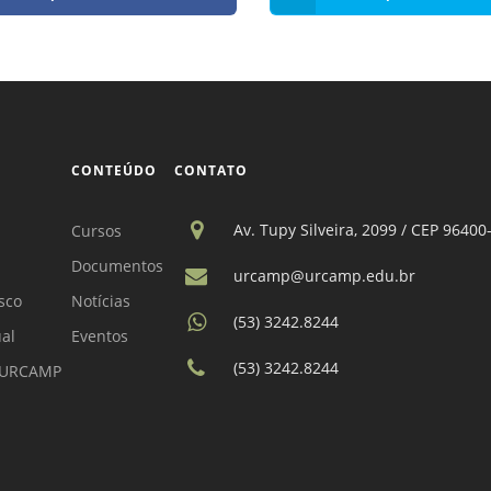
CONTEÚDO
CONTATO
Av. Tupy Silveira, 2099 / CEP 96400
Cursos
Documentos
urcamp@urcamp.edu.br
sco
Notícias
(53) 3242.8244
ual
Eventos
(53) 3242.8244
a URCAMP