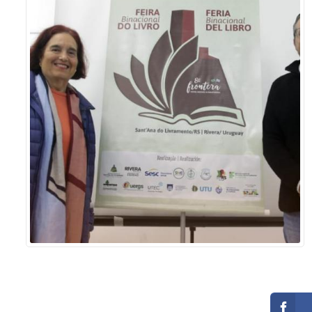
Sement
Labora
Biotec
INTEC
Labora
Microb
- INTE
Labora
NPJ (N
Jurídi
Livram
Alegre
NPS - 
em Sa