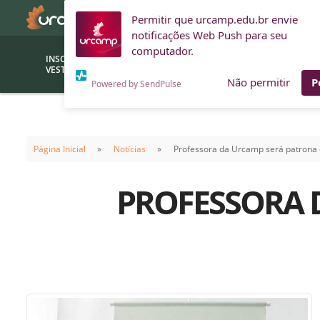
Permitir que urcamp.edu.br envie
notificações Web Push para seu
computador.
INSCRIÇÕES
BOLSAS E
VESTIBULAR
FINANCIAMENTOS
Não permitir
P
Powered by SendPulse
Bolsas
Editor
(funcionários/professores)
Página Inicial
Notícias
Professora da Urcamp será patrona e
Inova
Bolsas Sociais
Consult
PROFESSORA 
PROUNI
Clínic
Convênios (empresas)
Núcleo
Descontos
Fiscal
Financiamentos
Labora
INTEC
Saiba como ingressar na
Fale com um aten
URCAMP
Labora