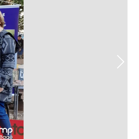
Prova de Proficiência
Manual de TCC
ização
Estruturação de TCC
osco
Calendário
elho Fiscal -
Acadêmico
Manual de Segurança
- Laboratórios da
e
Saúde
ento
Regimento CEUA
 2023-2027
Orientação para
Descarte - URCAMP
Normas Laboratório
de Física
Normas Laboratório
de Topografia