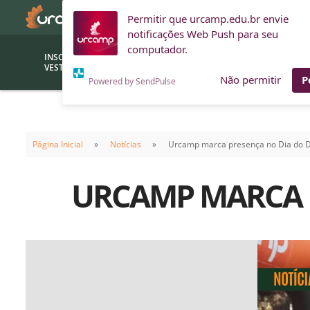
Permitir que urcamp.edu.br envie
notificações Web Push para seu
computador.
INSCRIÇÕES
BOLSAS E
VESTIBULAR
FINANCIAMENTOS
Não permitir
P
Powered by SendPulse
Bolsas
Editor
(funcionários/professores)
Página Inicial
Notícias
Urcamp marca presença no Dia do 
Inova
Bolsas Sociais
Consult
URCAMP MARCA P
PROUNI
Clínic
Convênios (empresas)
Núcleo
Descontos
Fiscal
Financiamentos
Labora
INTEC
Saiba como ingressar na
Fale com um aten
URCAMP
Labora