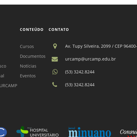
CONTEÚDO
CONTATO
Av. Tupy Silveira, 2099 / CEP 96400
Cursos
Documentos
urcamp@urcamp.edu.br
sco
Notícias
(53) 3242.8244
ual
Eventos
(53) 3242.8244
a URCAMP