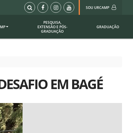
SOU URCAMP
PESQUISA,
AMP
EXTENSÃO E PÓS-
GRADUAÇÃO
Sou Urcamp (Portal)
GRADUAÇÃO
Biblioteca
Biblioteca Virtual
ila Taborda
Enade Urcamp
titucional
Intranet
DESAFIO EM BAGÉ
Plataforma Moodle
pria de
A)
Setor de Registros
Acadêmicos
Portarias /
SOU I
 Institucional
Webdiário
Webmail
as