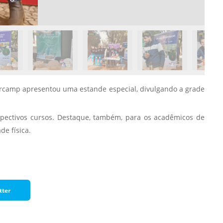
Normas Laboratório
de Materiais
Normas Laboratório
de Zoologia
Normas Laboratório
de Química
 Urcamp apresentou uma estande especial, divulgando a grade
Normas Laboratório
de Botânica
espectivos cursos. Destaque, também, para os acadêmicos de
de física.
Normas Laboratório
de Informática
Guia Acadêmico
Regimento
tter
Institucional URCAMP