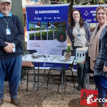
Vídeo Institucional Fazer
es - INTEC
Institucional
Urcamp Faz Bem
tório de
Internacional
nologia Vegetal -
Trabalhe Con
Eleições Cons
tório de
FAT 2024
iologia de Alimentos
Ouvidoria
C
PDI - Plano d
tório de Materiais
Desenvolvim
úcleo de Prática
Institucional
ca) - Bagé, Santana do
ento, São Gabriel e
te
Núcleo de Práticas
úde