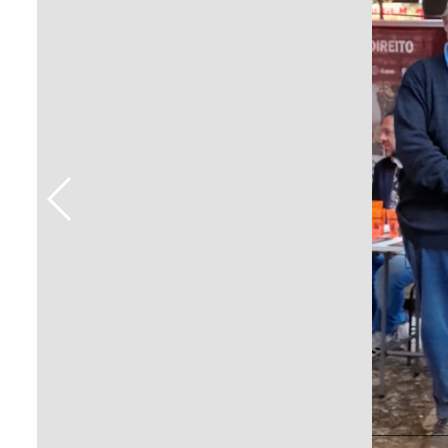
Sement
Labora
Biotec
INTEC
Labora
Microb
- INTE
Labora
NPJ (N
Jurídi
Livram
Alegre
NPS - 
em Sa