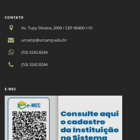
CONTATO
Av. Tupy Silveira, 2099 / CEP 96400-110
urcamp@urcamp.edu.br
(53) 3242.8244
(53) 3242.8244
E-MEC