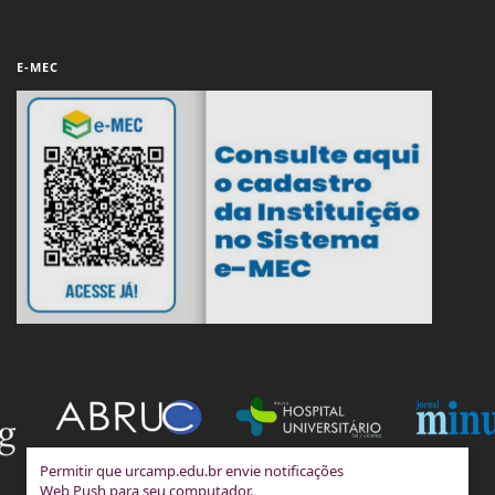
E-MEC
Permitir que urcamp.edu.br envie notificações
Web Push para seu computador.