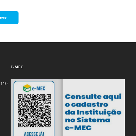
Normas Laboratório
de Materiais
tter
Normas Laboratório
de Zoologia
Normas Laboratório
de Química
Normas Laboratório
E-MEC
de Botânica
Normas Laboratório
-110
de Informática
Guia Acadêmico
Regimento
Institucional URCAMP