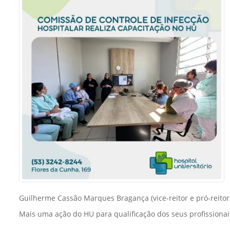
Sement
Labora
Biotec
INTEC
Labora
Microb
- INTE
Labora
NPJ (N
Jurídi
Livram
Alegre
NPS - 
Guilherme Cassão Marques Bragança (vice-reitor e pró-reitor
em Sa
Mais uma ação do HU para qualificação dos seus profissionai