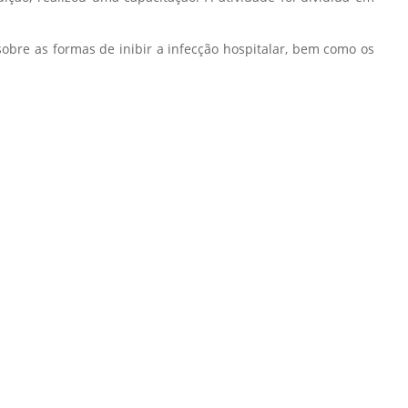
Prova de Proficiência
Manual de TCC
sobre as formas de inibir a infecção hospitalar, bem como os
ização
Estruturação de TCC
osco
Calendário
elho Fiscal -
Acadêmico
Manual de Segurança
- Laboratórios da
e
Saúde
ento
Regimento CEUA
 2023-2027
Orientação para
Descarte - URCAMP
Normas Laboratório
de Física
Normas Laboratório
de Topografia