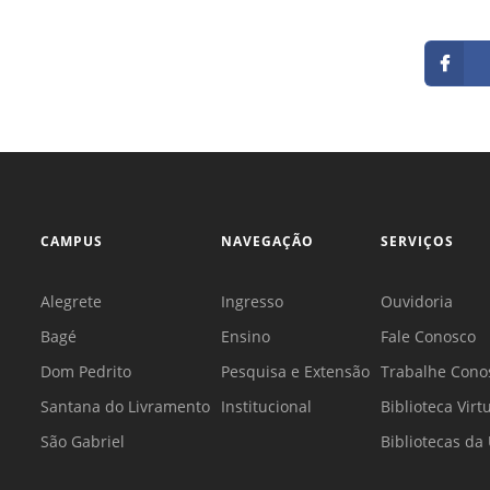
CAMPUS
NAVEGAÇÃO
SERVIÇOS
Alegrete
Ingresso
Ouvidoria
Bagé
Ensino
Fale Conosco
Dom Pedrito
Pesquisa e Extensão
Trabalhe Cono
Santana do Livramento
Institucional
Biblioteca Virt
São Gabriel
Bibliotecas d