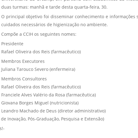
Vídeo Institucional Fazer
es - INTEC
Institucional
duas turmas: manhã e tarde desta quarta-feira, 30.
Urcamp Faz Bem
O principal objetivo foi disseminar conhecimento e informações 
tório de
Internacional
cuidados necessários de higienização no ambiente.
nologia Vegetal -
Trabalhe Con
Compõe a CCIH os seguintes nomes:
Eleições Cons
Presidente
tório de
FAT 2024
Rafael Oliveira dos Reis (farmacêutico)
iologia de Alimentos
Ouvidoria
C
Membros Executores
PDI - Plano d
Juliana Tarouco Severo (enfermeira)
tório de Materiais
Desenvolvim
Membros Consultores
úcleo de Prática
Institucional
Rafael Oliveira dos Reis (farmacêutico)
ca) - Bagé, Santana do
Franciele Alves Valério da Rosa (farmacêutica)
ento, São Gabriel e
Giovana Borges Miguel (nutricionista)
te
Leandro Machado de Deus (diretor administrativo)
Núcleo de Práticas
 de Inovação, Pós-Graduação, Pesquisa e Extensão)
úde
s!-