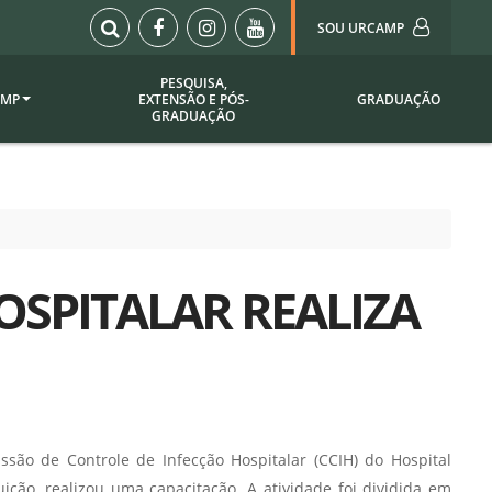
SOU URCAMP
PESQUISA,
AMP
EXTENSÃO E PÓS-
GRADUAÇÃO
Sou Urcamp (Portal)
GRADUAÇÃO
Biblioteca
Biblioteca Virtual
ila Taborda
Enade Urcamp
titucional
Intranet
OSPITALAR REALIZA
Plataforma Moodle
pria de
A)
Setor de Registros
Acadêmicos
Portarias /
SOU I
 Institucional
Webdiário
são de Controle de Infecção Hospitalar (CCIH) do Hospital
Webmail
as
ição, realizou uma capacitação. A atividade foi dividida em