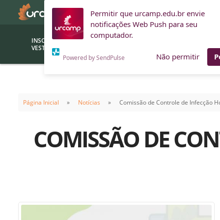
Permitir que urcamp.edu.br envie
notificações Web Push para seu
computador.
INSCRIÇÕES
BOLSAS E
VESTIBULAR
FINANCIAMENTOS
Não permitir
P
Powered by SendPulse
Bolsas
Editor
(funcionários/professores)
Página Inicial
Notícias
Comissão de Controle de Infecção Ho
Inova
Bolsas Sociais
Consult
COMISSÃO DE CONT
PROUNI
Clínic
Convênios (empresas)
Núcleo
Descontos
Fiscal
Financiamentos
Labora
INTEC
Saiba como ingressar na
Fale com um aten
URCAMP
Labora