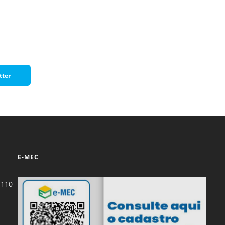
Normas Laboratório
de Materiais
Normas Laboratório
de Zoologia
Normas Laboratório
tter
de Química
Normas Laboratório
de Botânica
Normas Laboratório
de Informática
E-MEC
Guia Acadêmico
Regimento
-110
Institucional URCAMP