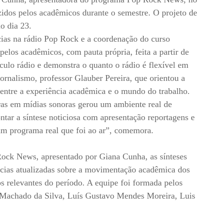
Prova de Proficiência
zidos pelos acadêmicos durante o semestre. O projeto de
Manual de TCC
o dia 23.
ização
tícias na rádio Pop Rock e a coordenação do curso
Estruturação de TCC
osco
 pelos acadêmicos, com pauta própria, feita a partir de
Calendário
elho Fiscal -
culo rádio e demonstra o quanto o rádio é flexível em
Acadêmico
ornalismo, professor Glauber Pereira, que orientou a
Manual de Segurança
 entre a experiência acadêmica e o mundo do trabalho.
- Laboratórios da
ras em mídias sonoras gerou um ambiente real de
e
Saúde
ntar a síntese noticiosa com apresentação reportagens e
ento
Regimento CEUA
um programa real que foi ao ar”, comemora.
 2023-2027
Orientação para
ock News, apresentado por Giana Cunha, as sínteses
Descarte - URCAMP
ícias atualizadas sobre a movimentação acadêmica dos
Normas Laboratório
s relevantes do período. A equipe foi formada pelos
de Física
 Machado da Silva, Luís Gustavo Mendes Moreira, Luis
Normas Laboratório
de Topografia