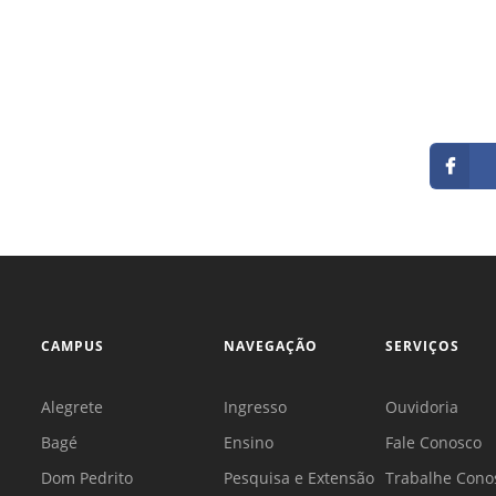
CAMPUS
NAVEGAÇÃO
SERVIÇOS
Alegrete
Ingresso
Ouvidoria
Bagé
Ensino
Fale Conosco
Dom Pedrito
Pesquisa e Extensão
Trabalhe Cono