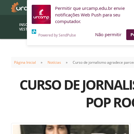
Permitir que urcamp.edu.br envie
notificações Web Push para seu
computador.
INSCRIÇÕES
BOLSAS E
VESTIBULAR
FINANCIAMENTOS
Não permitir
P
Powered by SendPulse
Bolsas
Editor
(funcionários/professores)
Página Inicial
Notícias
Curso de jornalismo agradece parce
Inova
Bolsas Sociais
Consult
CURSO DE JORNAL
PROUNI
Clínic
Convênios (empresas)
Núcleo
POP RO
Descontos
Fiscal
Financiamentos
Labora
INTEC
Saiba como ingressar na
Fale com um aten
URCAMP
Labora