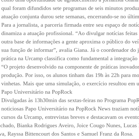
Vídeo Institucional Fazer
es - INTEC
Institucional
qual foram difundidos sete programas de seis minutos produ
Urcamp Faz Bem
atuação conjunta durou sete semanas, encerrando-se no últim
tório de
Internacional
Para a jornalista, a parceria firmada entre seu espaço de no
nologia Vegetal -
Trabalhe Con
dinamiza a atuação profissional. “Ao divulgar notícias feitas
Eleições Cons
outra base de informações a gente aproxima o público do veí
tório de
FAT 2024
sua função de informar”, avalia Giana. Já o coordenador do j
iologia de Alimentos
Ouvidoria
prática na Urcamp classifica como fundamental a integração
C
“O projeto desenvolvido na componente de práticas inovado
PDI - Plano d
tório de Materiais
produção. Por isso, os alunos tinham das 19h às 22h para mo
Desenvolvim
úcleo de Prática
vinhetas. Mais que uma simulação, o exercício resultou em 
Institucional
ca) - Bagé, Santana do
Papo Universitário na PopRock
ento, São Gabriel e
Divulgadas às 13h30min das sextas-feiras no Programa PopR
te
noticiosas Papo Universitário na PopRock News traziam not
cursos da Urcamp, entrevistas breves e destacavam os evento
Núcleo de Práticas
Machado, Bianka Rodrigues Aveiro, Joice Cougo Nunes, Lucas
úde
va, Rayssa Bittencourt dos Santos e Samuel Franz da Rosa.