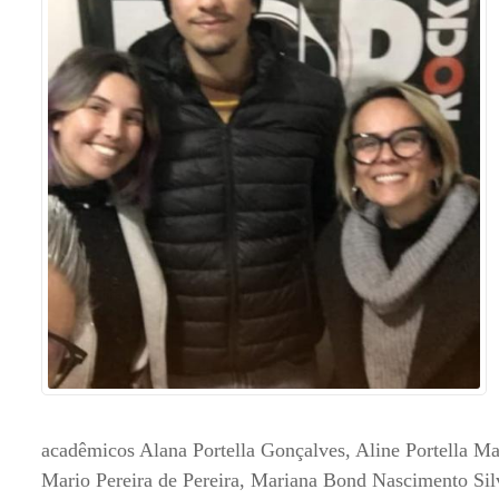
Sement
Labora
Biotec
INTEC
Labora
Microb
- INTE
Labora
NPJ (N
Jurídi
Livram
Alegre
NPS - 
acadêmicos Alana Portella Gonçalves, Aline Portella 
em Sa
Mario Pereira de Pereira, Mariana Bond Nascimento Sil