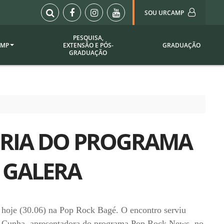
SOU URCAMP
PESQUISA,
AMP
EXTENSÃO E PÓS-
GRADUAÇÃO
Sou Urcamp (Portal)
GRADUAÇÃO
Biblioteca
Biblioteca Virtual
ila Taborda
Enade Urcamp
titucional
Intranet
ERIA DO PROGRAMA
Plataforma Moodle
pria de
A)
Setor de Registros
 GALERA
Acadêmicos
Portarias /
SOU I
 Institucional
Webdiário
hoje (30.06) na Pop Rock Bagé. O encontro serviu
Webmail
as
a Cunha, apresentadora do programa Pop Rock News, no