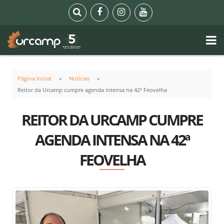
Página Inicial
Notícias
Reitor da Urcamp cumpre agenda intensa na 42ª Feovelha
REITOR DA URCAMP CUMPRE
AGENDA INTENSA NA 42ª
FEOVELHA