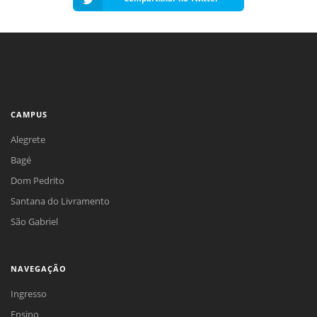
CAMPUS
Alegrete
Bagé
Dom Pedrito
Santana do Livramento
São Gabriel
NAVEGAÇÃO
Ingresso
Ensino