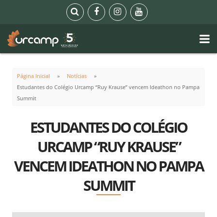
Página Inicial
Notícias
Estudantes do Colégio Urcamp “Ruy Krause” vencem Ideathon no Pampa
Summit
ESTUDANTES DO COLÉGIO
URCAMP “RUY KRAUSE”
VENCEM IDEATHON NO PAMPA
SUMMIT