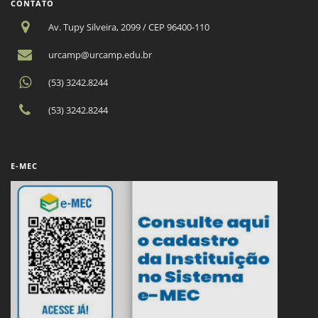
CONTATO
Av. Tupy Silveira, 2099 / CEP 96400-110
urcamp@urcamp.edu.br
(53) 3242.8244
(53) 3242.8244
E-MEC