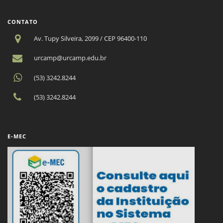
CONTATO
Av. Tupy Silveira, 2099 / CEP 96400-110
urcamp@urcamp.edu.br
(53) 3242.8244
(53) 3242.8244
E-MEC