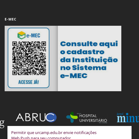
E-MEC
Permitir que urcamp.edu.br envie notificações
Web Push para seu computador.