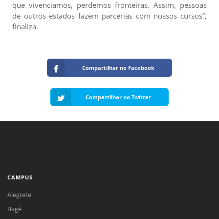
que vivenciamos, perdemos fronteiras. Assim, pessoas
de outros estados fazem parcerias com nossos cursos”,
finaliza.
Compartilhar no Facebook
Compartilhar no Twitter
CAMPUS
Alegrete
Bagé