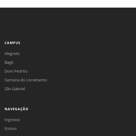
CAMPUS
Alegrete
Bagé
Dom Pedrito
Santana do Livramento
São Gabriel
NAVEGAÇÃO
Ingresso
Ensino