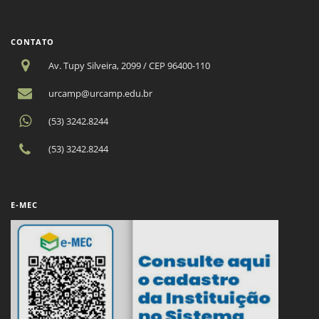
CONTATO
Av. Tupy Silveira, 2099 / CEP 96400-110
urcamp@urcamp.edu.br
(53) 3242.8244
(53) 3242.8244
E-MEC