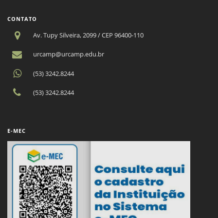
CONTATO
Av. Tupy Silveira, 2099 / CEP 96400-110
urcamp@urcamp.edu.br
(53) 3242.8244
(53) 3242.8244
E-MEC