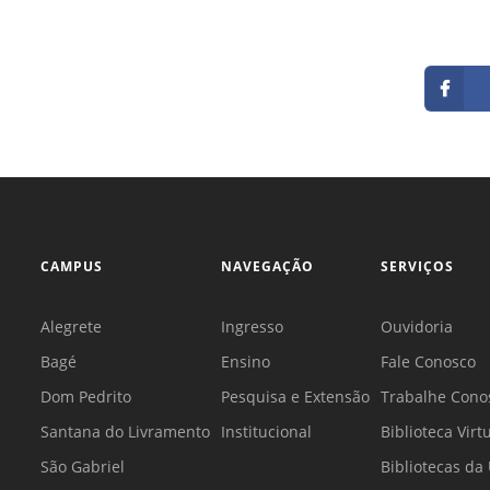
CAMPUS
NAVEGAÇÃO
SERVIÇOS
Alegrete
Ingresso
Ouvidoria
Bagé
Ensino
Fale Conosco
Dom Pedrito
Pesquisa e Extensão
Trabalhe Cono
Santana do Livramento
Institucional
Biblioteca Virt
São Gabriel
Bibliotecas d