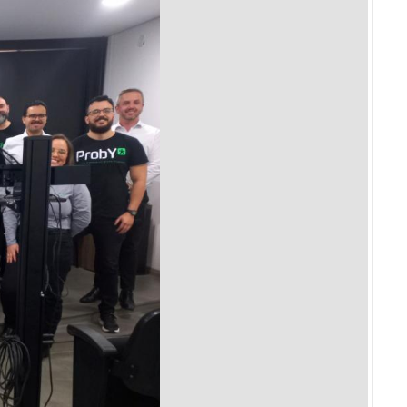
Prova de Proficiência
Manual de TCC
ização
Estruturação de TCC
osco
Calendário
elho Fiscal -
Acadêmico
Manual de Segurança
- Laboratórios da
e
Saúde
ento
Regimento CEUA
 2023-2027
Orientação para
Descarte - URCAMP
Normas Laboratório
de Física
Normas Laboratório
de Topografia