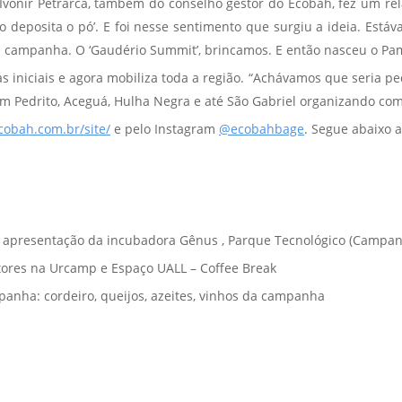
 Ivonir Petrarca, também do conselho gestor do Ecobah, fez um 
nto deposita o pó’. E foi nesse sentimento que surgiu a ideia. E
 campanha. O ‘Gaudério Summit’, brincamos. E então nasceu o Pa
s iniciais e agora mobiliza toda a região. “Achávamos que seria 
edrito, Aceguá, Hulha Negra e até São Gabriel organizando comiti
ecobah.com.br/site/
e pelo Instagram
@ecobahbage
. Segue abaixo 
a apresentação da incubadora Gênus , Parque Tecnológico (Campan
itores na Urcamp e Espaço UALL – Coffee Break
panha: cordeiro, queijos, azeites, vinhos da campanha