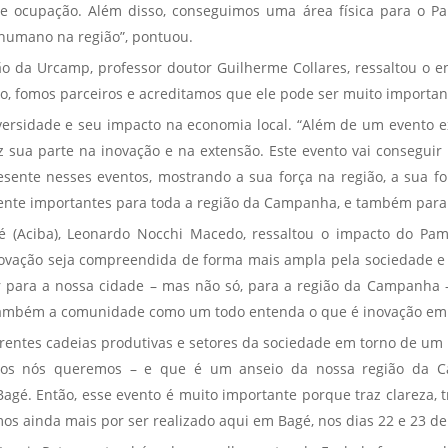
 ocupação. Além disso, conseguimos uma área física para o Par
 humano na região”, pontuou.
ão da Urcamp, professor doutor Guilherme Collares, ressaltou o 
to, fomos parceiros e acreditamos que ele pode ser muito importan
niversidade e seu impacto na economia local. “Além de um evento 
ua parte na inovação e na extensão. Este evento vai conseguir r
sente nesses eventos, mostrando a sua força na região, a sua f
 importantes para toda a região da Campanha, e também para par
gé (Aciba), Leonardo Nocchi Macedo, ressaltou o impacto do P
novação seja compreendida de forma mais ampla pela sociedade e
r para a nossa cidade – mas não só, para a região da Campanha –
também a comunidade como um todo entenda o que é inovação em s
erentes cadeias produtivas e setores da sociedade em torno de u
todos nós queremos – e que é um anseio da nossa região da 
agé. Então, esse evento é muito importante porque traz clareza, t
s ainda mais por ser realizado aqui em Bagé, nos dias 22 e 23 de