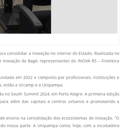
Normas Laboratório
de Materiais
Normas Laboratório
de Zoologia
Normas Laboratório
de Química
a consolidar a inovação no interior do Estado. Realizada no
Normas Laboratório
e Inovação de Bagé, representantes do INOVA RS – Fronteira
de Botânica
Normas Laboratório
ndado em 2022 e composto por profissionais, instituições e
de Informática
las, estão a Urcamp e a Unipampa.
o no South Summit 2024, em Porto Alegre. A primeira edição
Guia Acadêmico
s para além das capitais e centros urbanos e promovendo a
Regimento
Institucional URCAMP
s de ensino na consolidação dos ecossistemas de inovação. “O
endo nossa parte. A Unipampa conta, hoje, com a incubadora