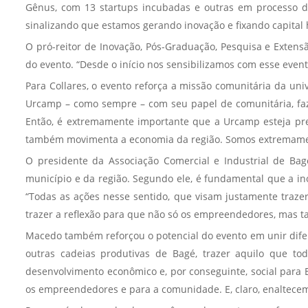
Gênus, com 13 startups incubadas e outras em processo de
sinalizando que estamos gerando inovação e fixando capital
O pró-reitor de Inovação, Pós-Graduação, Pesquisa e Extens
do evento. “Desde o início nos sensibilizamos com esse even
Para Collares, o evento reforça a missão comunitária da u
Urcamp – como sempre – com seu papel de comunitária, faz s
Então, é extremamente importante que a Urcamp esteja pre
também movimenta a economia da região. Somos extremamente
O presidente da Associação Comercial e Industrial de Ba
município e da região. Segundo ele, é fundamental que a i
“Todas as ações nesse sentido, que visam justamente traze
trazer a reflexão para que não só os empreendedores, mas 
Macedo também reforçou o potencial do evento em unir dif
outras cadeias produtivas de Bagé, trazer aquilo que 
desenvolvimento econômico e, por conseguinte, social para B
os empreendedores e para a comunidade. E, claro, enaltecemo