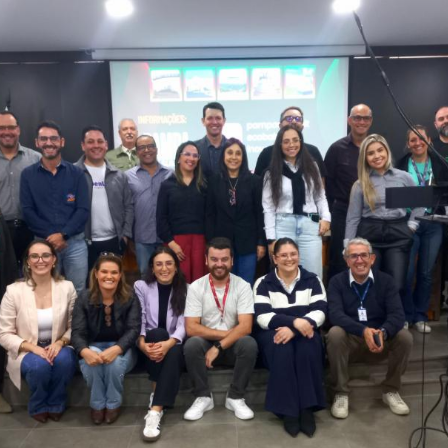
Vídeo Institucional Fazer
es - INTEC
Institucional
Urcamp Faz Bem
tório de
Internacional
nologia Vegetal -
Trabalhe Con
Eleições Cons
tório de
FAT 2024
iologia de Alimentos
Ouvidoria
C
PDI - Plano d
tório de Materiais
Desenvolvim
úcleo de Prática
Institucional
ca) - Bagé, Santana do
ento, São Gabriel e
te
Núcleo de Práticas
úde