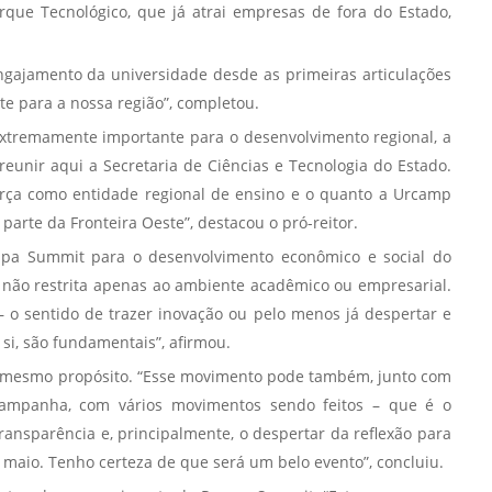
que Tecnológico, que já atrai empresas de fora do Estado,
engajamento da universidade desde as primeiras articulações
te para a nossa região”, completou.
extremamente importante para o desenvolvimento regional, a
eunir aqui a Secretaria de Ciências e Tecnologia do Estado.
orça como entidade regional de ensino e o quanto a Urcamp
te da Fronteira Oeste”, destacou o pró-reitor.
ampa Summit para o desenvolvimento econômico e social do
 não restrita apenas ao ambiente acadêmico ou empresarial.
 o sentido de trazer inovação ou pelo menos já despertar e
i, são fundamentais”, afirmou.
m mesmo propósito. “Esse movimento pode também, junto com
Campanha, com vários movimentos sendo feitos – que é o
ransparência e, principalmente, o despertar da reflexão para
 maio. Tenho certeza de que será um belo evento”, concluiu.