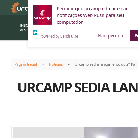
Permitir que urcamp.edu.br envie
notificações Web Push para seu
computador.
INSCRIÇÕES
BOLSAS E
VESTIBULAR
FINANCIAMENTOS
Não permitir
P
Powered by SendPulse
Bolsas
Editor
(funcionários/professores)
Página Inicial
Notícias
Urcamp sedia lançamento do 2º Pa
Inova
Bolsas Sociais
Consult
URCAMP SEDIA LAN
PROUNI
Clínic
Convênios (empresas)
Núcleo
Descontos
Fiscal
Financiamentos
Labora
INTEC
Saiba como ingressar na
Fale com um aten
URCAMP
Labora