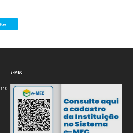
tter
E-MEC
-110