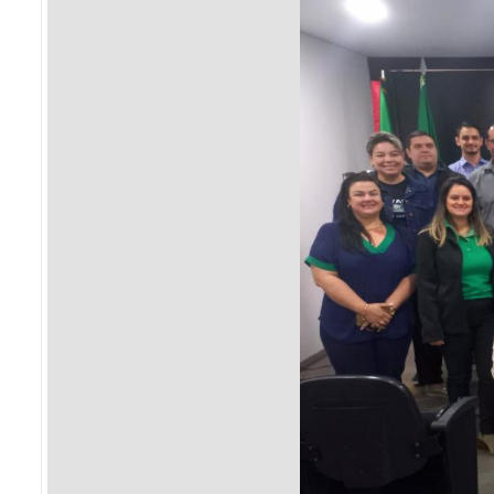
Sement
Labora
Biotec
INTEC
Labora
Microb
- INTE
Labora
NPJ (N
Jurídi
Livram
Alegre
NPS - 
em Sa