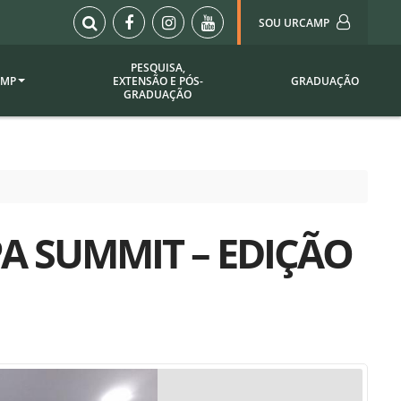
SOU URCAMP
PESQUISA,
AMP
EXTENSÃO E PÓS-
GRADUAÇÃO
Sou Urcamp (Portal)
GRADUAÇÃO
Biblioteca
Biblioteca Virtual
ila Taborda
Enade Urcamp
titucional
Intranet
A SUMMIT – EDIÇÃO
Plataforma Moodle
pria de
A)
Setor de Registros
Acadêmicos
Portarias /
SOU I
 Institucional
Webdiário
Webmail
as