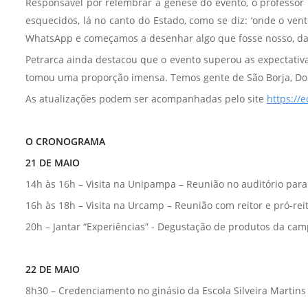
Responsável por relembrar a gênese do evento, o professor
esquecidos, lá no canto do Estado, como se diz: ‘onde o ve
WhatsApp e começamos a desenhar algo que fosse nosso, da
Petrarca ainda destacou que o evento superou as expectativa
tomou uma proporção imensa. Temos gente de São Borja, Dom P
As atualizações podem ser acompanhadas pelo site
https://
O CRONOGRAMA
21 DE MAIO
14h às 16h – Visita na Unipampa – Reunião no auditório par
16h às 18h – Visita na Urcamp – Reunião com reitor e pró-re
20h – Jantar “Experiências” - Degustação de produtos da cam
22 DE MAIO
8h30 – Credenciamento no ginásio da Escola Silveira Martins