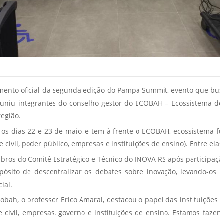
mento oficial da segunda edição do Pampa Summit, evento que busc
euniu integrantes do conselho gestor do ECOBAH – Ecossistema d
região.
 dias 22 e 23 de maio, e tem à frente o ECOBAH, ecossistema fu
civil, poder público, empresas e instituições de ensino). Entre e
ros do Comitê Estratégico e Técnico do INOVA RS após participaçã
pósito de descentralizar os debates sobre inovação, levando-o
ial.
obah, o professor Erico Amaral, destacou o papel das instituiçõe
 civil, empresas, governo e instituições de ensino. Estamos faz