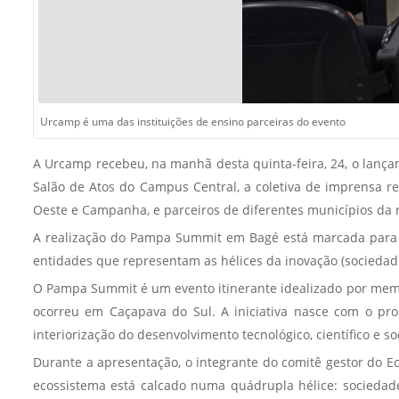
Urcamp é uma das instituições de ensino parceiras do evento
A Urcamp recebeu, na manhã desta quinta-feira, 24, o lança
Salão de Atos do Campus Central, a coletiva de imprensa r
Oeste e Campanha, e parceiros de diferentes municípios da 
A realização do Pampa Summit em Bagé está marcada para os
entidades que representam as hélices da inovação (sociedade 
O Pampa Summit é um evento itinerante idealizado por memb
ocorreu em Caçapava do Sul. A iniciativa nasce com o pro
interiorização do desenvolvimento tecnológico, científico e soc
Durante a apresentação, o integrante do comitê gestor do Ec
ecossistema está calcado numa quádrupla hélice: sociedade