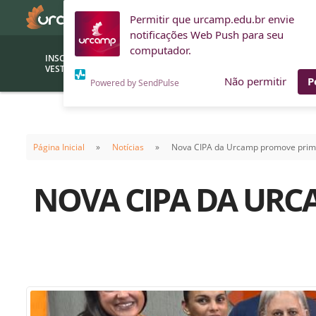
Permitir que urcamp.edu.br envie
notificações Web Push para seu
computador.
INSCRIÇÕES
BOLSAS E
VESTIBULAR
FINANCIAMENTOS
Não permitir
P
Powered by SendPulse
Bolsas
Editor
(funcionários/professores)
Página Inicial
Notícias
Nova CIPA da Urcamp promove prime
Inova
Bolsas Sociais
Consult
NOVA CIPA DA URC
PROUNI
Clínic
Convênios (empresas)
Núcleo
Descontos
Fiscal
Financiamentos
Labora
INTEC
Saiba como ingressar na
Fale com um aten
URCAMP
Labora