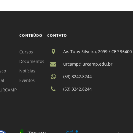
CONTEÚDO
CONTATO
Av. Tupy Silveira, 2099 / CEP 96400
Cursos
Documentos
urcamp@urcamp.edu.br
sco
Notícias
(53) 3242.8244
ual
Eventos
(53) 3242.8244
a URCAMP