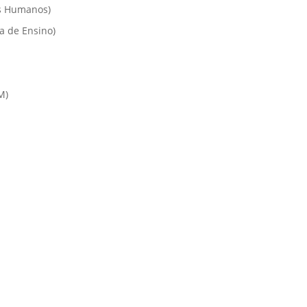
s Humanos)
a de Ensino)
M)