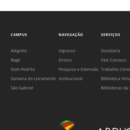
CAMPUS
NAVEGAÇÃO
SERVIÇOS
Alegrete
Ingresso
Ouvidoria
Bagé
Ensino
Fale Conosco
Dom Pedrito
Pesquisa e Extensão
Trabalhe Cono
Santana do Livramento
Institucional
Biblioteca Virt
São Gabriel
Bibliotecas d