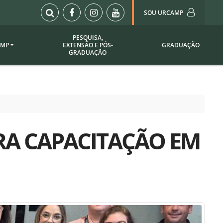
SOU URCAMP
PESQUISA,
AMP
EXTENSÃO E PÓS-
GRADUAÇÃO
Sou Urcamp (Portal)
GRADUAÇÃO
Biblioteca
Biblioteca Virtual
ila Taborda
Enade Urcamp
titucional
Intranet
RA CAPACITAÇÃO EM
Plataforma Moodle
pria de
A)
Setor de Registros
Acadêmicos
Portarias /
SOU I
 Institucional
Webdiário
Webmail
as