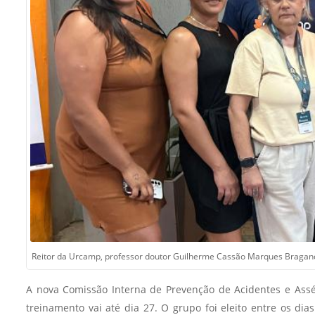
Sement
Labora
Biotec
INTEC
Labora
Microb
- INTE
Labora
NPJ (N
Jurídi
Livram
Alegre
Reitor da Urcamp, professor doutor Guilherme Cassão Marques Bragança
NPS - 
em Sa
A nova Comissão Interna de Prevenção de Acidentes e Asséd
treinamento vai até dia 27. O grupo foi eleito entre os di