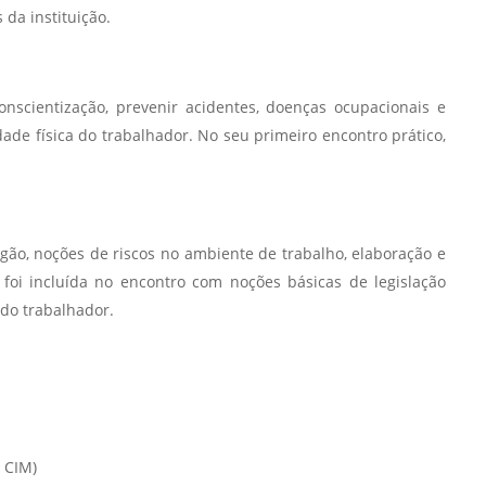
 da instituição.
Normas Laboratório
de Materiais
Normas Laboratório
scientização, prevenir acidentes, doenças ocupacionais e
de Zoologia
ade física do trabalhador. No seu primeiro encontro prático,
Normas Laboratório
de Química
Normas Laboratório
de Botânica
gão, noções de riscos no ambiente de trabalho, elaboração e
foi incluída no encontro com noções básicas de legislação
Normas Laboratório
l do trabalhador.
de Informática
Guia Acadêmico
Regimento
Institucional URCAMP
 CIM)