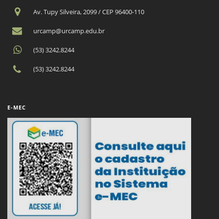
Av. Tupy Silveira, 2099 / CEP 96400-110
urcamp@urcamp.edu.br
(53) 3242.8244
(53) 3242.8244
E-MEC