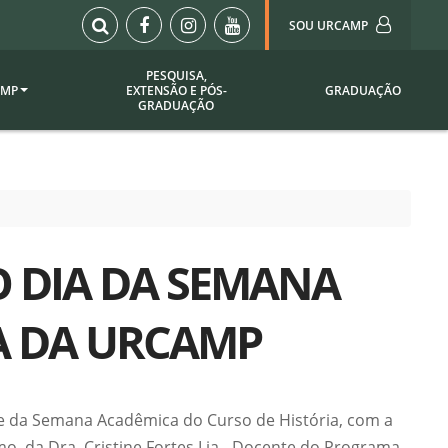
SOU URCAMP
PESQUISA,
AMP
EXTENSÃO E PÓS-
GRADUAÇÃO
Sou Urcamp (Portal)
GRADUAÇÃO
Biblioteca
Biblioteca Virtual
ila Taborda
Enade Urcamp
titucional
Intranet
O DIA DA SEMANA
Plataforma Moodle
pria de
A)
Setor de Registros
A DA URCAMP
Acadêmicos
Portarias /
SOU I
 Institucional
Webdiário
ite da Semana Acadêmica do Curso de História, com a
Webmail
as
mo, da Dra. Cristine Fortes Lia - Docente do Programa