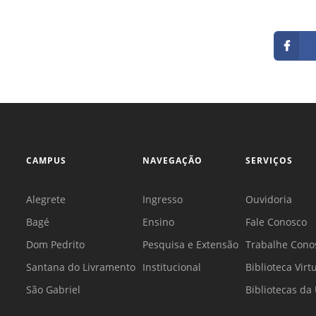
CAMPUS
NAVEGAÇÃO
SERVIÇOS
Alegrete
Ingresso
Ouvidoria
Bagé
Ensino
Fale Conosco
Dom Pedrito
Pesquisa e Extensão
Trabalhe Cono
Santana do Livramento
Institucional
Biblioteca Virt
São Gabriel
Bibliotecas d