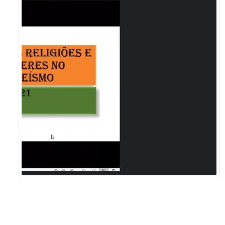
Sement
Labora
Biotec
INTEC
Labora
Microb
- INTE
Labora
NPJ (N
Jurídi
Livram
Alegre
NPS - 
em Sa