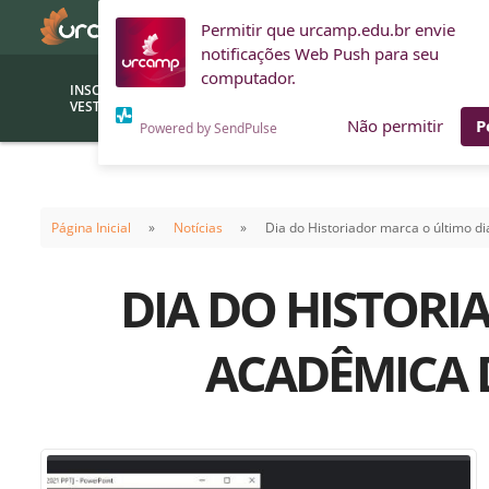
Permitir que urcamp.edu.br envie
notificações Web Push para seu
computador.
INSCRIÇÕES
BOLSAS E
VESTIBULAR
FINANCIAMENTOS
Não permitir
P
Powered by SendPulse
Bolsas
Editor
(funcionários/professores)
Página Inicial
Notícias
Dia do Historiador marca o último 
Inova
Bolsas Sociais
Consult
DIA DO HISTORI
PROUNI
Clínic
Convênios (empresas)
Núcleo
ACADÊMICA 
Descontos
Fiscal
Financiamentos
Labora
INTEC
Saiba como ingressar na
Fale com um aten
URCAMP
Labora