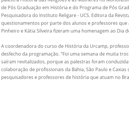
Vídeo Institucional Fazer
es - INTEC
Institucional
de Pós Graduação em História e do Programa de Pós Gradu
Urcamp Faz Bem
Pesquisadora do Instituto Religare - UCS. Editora da Revis
tório de
Internacional
questionamentos por parte dos alunos e professores que as
nologia Vegetal -
Trabalhe Con
Pinheiro e Kátia Silveira fizeram uma homenagem ao Dia d
Eleições Cons
tório de
FAT 2024
A coordenadora do curso de História da Urcamp, professo
iologia de Alimentos
desfecho da programação. “Foi uma semana de muita troca
Ouvidoria
C
saíram revitalizados, porque as palestras foram conduzidas
PDI - Plano d
tório de Materiais
colaboração de profissionais da Bahia, São Paulo e Caxias
Desenvolvim
úcleo de Prática
pesquisadores e professores de história que atuam no Brasi
Institucional
ca) - Bagé, Santana do
ento, São Gabriel e
te
Núcleo de Práticas
úde