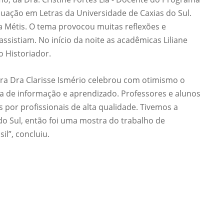
Prova de Proficiência
ação em Letras da Universidade de Caxias do Sul.
ta Métis. O tema provocou muitas reflexões e
Manual de TCC
ização
sistiam. No início da noite as acadêmicas Liliane
Estruturação de TCC
osco
o Historiador.
Calendário
elho Fiscal -
Acadêmico
ra Dra Clarisse Ismério celebrou com otimismo o
Manual de Segurança
 de informação e aprendizado. Professores e alunos
- Laboratórios da
 por profissionais de alta qualidade. Tivemos a
e
Saúde
 do Sul, então foi uma mostra do trabalho de
ento
Regimento CEUA
l”, concluiu.
 2023-2027
Orientação para
Descarte - URCAMP
Normas Laboratório
de Física
Normas Laboratório
de Topografia