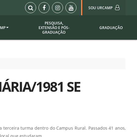
SOU URCAMP
PESQUISA,
AMP
EXTENSÃO E PÓS-
GRADUAÇÃO
Sou Urcamp (Portal)
GRADUAÇÃO
Biblioteca
Biblioteca Virtual
ila Taborda
Enade Urcamp
titucional
Intranet
ÁRIA/1981 SE
Plataforma Moodle
pria de
A)
Setor de Registros
Acadêmicos
Portarias /
SOU I
 Institucional
Webdiário
a terceira turma dentro do Campus Rural. Passados 41 anos,
Webmail
as
local que estudaram.