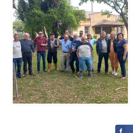
Sement
Labora
Biotec
INTEC
Labora
Microb
- INTE
Labora
NPJ (N
Jurídi
Livram
Alegre
NPS - 
em Sa