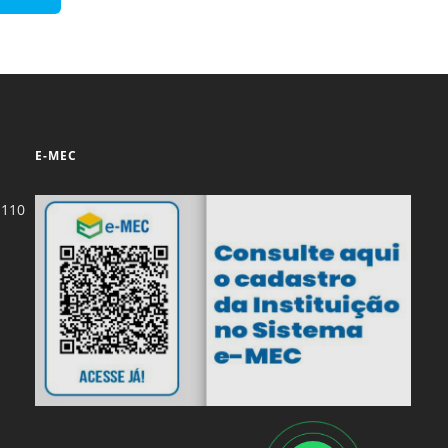
Normas Laboratório
de Materiais
Normas Laboratório
de Zoologia
Normas Laboratório
E-MEC
de Química
Normas Laboratório
-110
de Botânica
Normas Laboratório
de Informática
Guia Acadêmico
Regimento
Institucional URCAMP