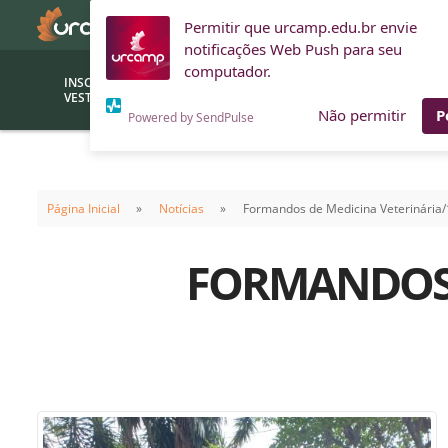
Permitir que urcamp.edu.br envie
notificações Web Push para seu
computador.
INSCRIÇÕES
BOLSAS E
VESTIBULAR
FINANCIAMENTOS
Não permitir
P
Powered by SendPulse
Bolsas
Editor
(funcionários/professores)
Página Inicial
Notícias
Formandos de Medicina Veterinária
Inova
Bolsas Sociais
Consult
FORMANDOS D
PROUNI
Clínic
Convênios (empresas)
Núcleo
Descontos
Fiscal
Financiamentos
Labora
INTEC
Saiba como ingressar na
Fale com um aten
URCAMP
Labora