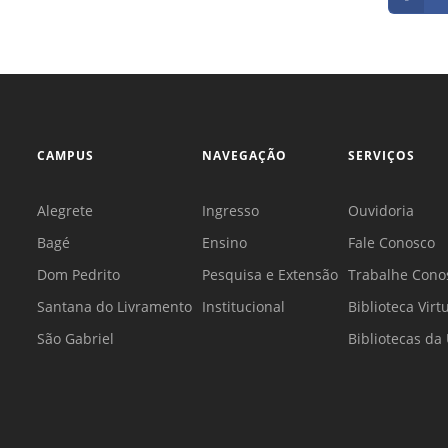
CAMPUS
NAVEGAÇÃO
SERVIÇOS
Alegrete
Ingresso
Ouvidoria
Bagé
Ensino
Fale Conosco
Dom Pedrito
Pesquisa e Extensão
Trabalhe Cono
Santana do Livramento
Institucional
Biblioteca Virt
São Gabriel
Bibliotecas d