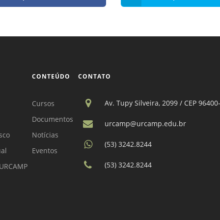
CONTEÚDO
CONTATO
Av. Tupy Silveira, 2099 / CEP 96400
Cursos
Documentos
urcamp@urcamp.edu.br
sco
Notícias
(53) 3242.8244
ual
Eventos
(53) 3242.8244
a URCAMP