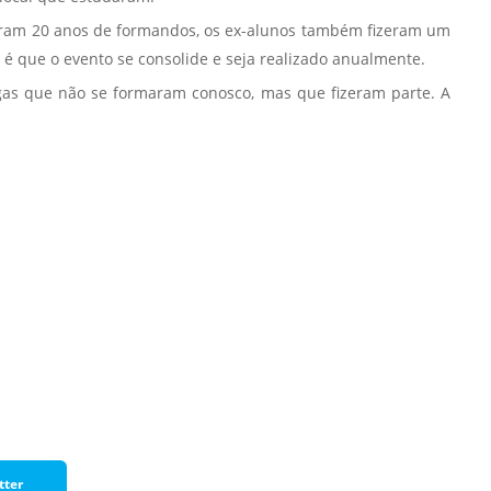
Prova de Proficiência
taram 20 anos de formandos, os ex-alunos também fizeram um
Manual de TCC
 é que o evento se consolide e seja realizado anualmente.
ização
as que não se formaram conosco, mas que fizeram parte. A
Estruturação de TCC
osco
Calendário
elho Fiscal -
Acadêmico
Manual de Segurança
- Laboratórios da
e
Saúde
ento
Regimento CEUA
 2023-2027
Orientação para
Descarte - URCAMP
Normas Laboratório
de Física
Normas Laboratório
tter
de Topografia