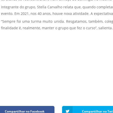
Vídeo Institucional Fazer
es - INTEC
Institucional
Integrante do grupo, Stella Carvalho relata que, quando comple
Urcamp Faz Bem
evento. Em 2021, nos 40 anos, houve nova atividade. A expectativa
tório de
Internacional
nologia Vegetal -
“Sempre foi uma turma muito unida. Resgatamos, também, coleg
Trabalhe Con
finalidade é, realmente, manter o grupo que fez o curso”, salienta.
Eleições Cons
tório de
FAT 2024
iologia de Alimentos
Ouvidoria
C
PDI - Plano d
tório de Materiais
Desenvolvim
úcleo de Prática
Institucional
ca) - Bagé, Santana do
ento, São Gabriel e
te
Núcleo de Práticas
úde
Compartilhar no Facebook
Compartilhar no Twi