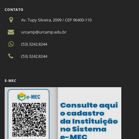
CONTATO
Av. Tupy Silveira, 2099 / CEP 96400-110
urcamp@urcamp.edu.br
(53) 3242.8244
(53) 3242.8244
E-MEC