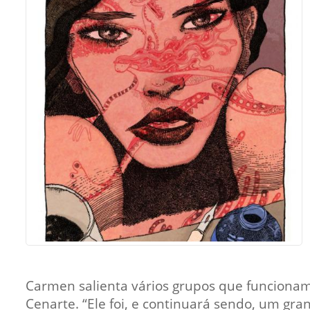
Sement
Labora
Biotec
INTEC
Labora
Microb
- INTE
Labora
NPJ (N
Jurídi
Livram
Alegre
NPS - 
em Sa
Carmen salienta vários grupos que funcionam 
Cenarte. “Ele foi, e continuará sendo, um gra