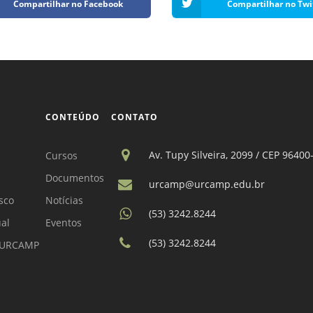
Compartilhar no Facebook
Compartilhar no Twi
CONTEÚDO
CONTATO
Av. Tupy Silveira, 2099 / CEP 96400
Cursos
Documentos
urcamp@urcamp.edu.br
sco
Notícias
(53) 3242.8244
ual
Eventos
(53) 3242.8244
a URCAMP