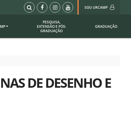
SOU URCAMP
PESQUISA,
AMP
EXTENSÃO E PÓS-
GRADUAÇÃO
Sou Urcamp (Portal)
GRADUAÇÃO
Biblioteca
Biblioteca Virtual
ila Taborda
Enade Urcamp
titucional
Intranet
INAS DE DESENHO E
Plataforma Moodle
pria de
A)
Setor de Registros
Acadêmicos
Portarias /
SOU I
 Institucional
Webdiário
Webmail
as