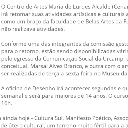
Vídeo Institucional Fazer
es - INTEC
Institucional
O Centro de Artes Maria de Lurdes Alcalde (Cena
Urcamp Faz Bem
irá retomar suas atividades artísticas e culturais
tório de
Internacional
como um braço da faculdade de Belas Artes da Fu
nologia Vegetal -
Trabalhe Con
não realizava atividades.
Eleições Cons
tório de
Conforme uma das integrantes da comissão gest
FAT 2024
iologia de Alimentos
para o retorno, estão sendo disponibilizadas vári
Ouvidoria
C
pelo egresso da Comunicação Social da Urcamp, e
PDI - Plano d
conceitual, Marsal Alves Branco, e outra com o ar
tório de Materiais
Desenvolvim
ser realizadas de terça a sexta-feira no Museu d
úcleo de Prática
Institucional
ca) - Bagé, Santana do
A oficina de Desenho irá acontecer segundas e q
ento, São Gabriel e
semanal e será para maiores de 14 anos. O curso 
te
16h.
Núcleo de Práticas
úde
ainda hoje - Cultura Sul, Manifesto Poético, Ass
nde útero cultural, um terreno muito fértil para a 