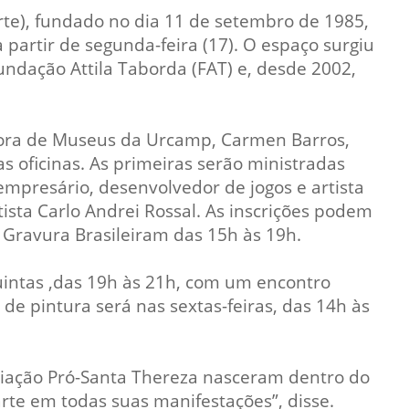
Prova de Proficiência
rte), fundado no dia 11 de setembro de 1985,
 a partir de segunda-feira (17). O espaço surgiu
Manual de TCC
ização
ndação Attila Taborda (FAT) e, desde 2002,
Estruturação de TCC
osco
Calendário
elho Fiscal -
Acadêmico
ora de Museus da Urcamp, Carmen Barros,
as oficinas. As primeiras serão ministradas
Manual de Segurança
mpresário, desenvolvedor de jogos e artista
- Laboratórios da
e
tista Carlo Andrei Rossal. As inscrições podem
Saúde
ento
a Gravura Brasileiram das 15h às 19h.
Regimento CEUA
 2023-2027
Orientação para
uintas ,das 19h às 21h, com um encontro
Descarte - URCAMP
de pintura será nas sextas-feiras, das 14h às
Normas Laboratório
de Física
ociação Pró-Santa Thereza nasceram dentro do
Normas Laboratório
arte em todas suas manifestações”, disse.
de Topografia