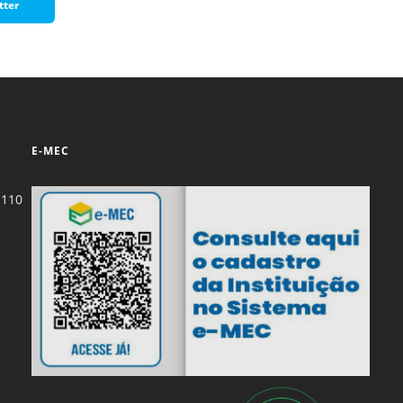
tter
E-MEC
-110