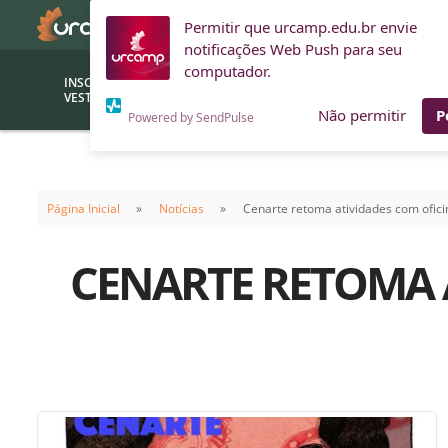
Permitir que urcamp.edu.br envie
notificações Web Push para seu
computador.
INSCRIÇÕES
BOLSAS E
VESTIBULAR
FINANCIAMENTOS
Não permitir
P
Powered by SendPulse
Bolsas
Editor
(funcionários/professores)
Página Inicial
Notícias
Cenarte retoma atividades com ofici
Inova
Bolsas Sociais
Consult
CENARTE RETOMA A
PROUNI
Clínic
Convênios (empresas)
Núcleo
Descontos
Fiscal
Financiamentos
Labora
INTEC
Saiba como ingressar na
Fale com um aten
URCAMP
Labora