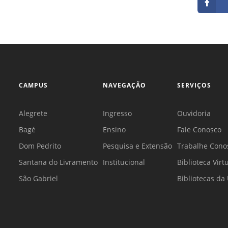
CAMPUS
NAVEGAÇÃO
SERVIÇOS
Alegrete
Ingresso
Ouvidoria
Bagé
Ensino
Fale Conosco
Dom Pedrito
Pesquisa e Extensão
Trabalhe Cono
Santana do Livramento
Institucional
Biblioteca Virt
São Gabriel
Bibliotecas d