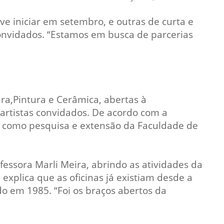
Normas Laboratório
ve iniciar em setembro, e outras de curta e
de Materiais
convidados. “Estamos em busca de parcerias
Normas Laboratório
de Zoologia
Normas Laboratório
de Química
ra,Pintura e Cerâmica, abertas à
Normas Laboratório
artistas convidados. De acordo com a
de Botânica
as como pesquisa e extensão da Faculdade de
Normas Laboratório
de Informática
Guia Acadêmico
fessora Marli Meira, abrindo as atividades da
explica que as oficinas já existiam desde a
Regimento
do em 1985. “Foi os braços abertos da
Institucional URCAMP