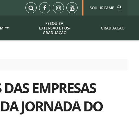
SOU URCAMP
PESQUISA,
AMP
EXTENSÃO E PÓS-
GRADUAÇÃO
Sou Urcamp (Portal)
GRADUAÇÃO
Biblioteca
Biblioteca Virtual
ila Taborda
Enade Urcamp
titucional
Intranet
S DAS EMPRESAS
Plataforma Moodle
pria de
A)
Setor de Registros
 DA JORNADA DO
Acadêmicos
Portarias /
SOU I
 Institucional
Webdiário
Webmail
as