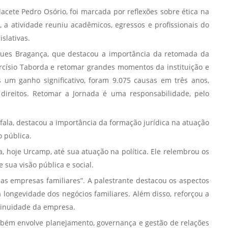
acete Pedro Osório, foi marcada por reflexões sobre ética na
Normas Laboratório
, a atividade reuniu acadêmicos, egressos e profissionais do
de Materiais
slativas.
Normas Laboratório
ques Bragança, que destacou a importância da retomada da
de Zoologia
císio Taborda e retomar grandes momentos da instituição e
Normas Laboratório
 um ganho significativo, foram 9.075 causas em três anos,
de Química
direitos. Retomar a Jornada é uma responsabilidade, pelo
Normas Laboratório
de Botânica
 fala, destacou a importância da formação jurídica na atuação
Normas Laboratório
 pública.
de Informática
, hoje Urcamp, até sua atuação na política. Ele relembrou os
 sua visão pública e social.
Guia Acadêmico
as empresas familiares”. A palestrante destacou os aspectos
Regimento
 longevidade dos negócios familiares. Além disso, reforçou a
Institucional URCAMP
tinuidade da empresa.
ambém envolve planejamento, governança e gestão de relações