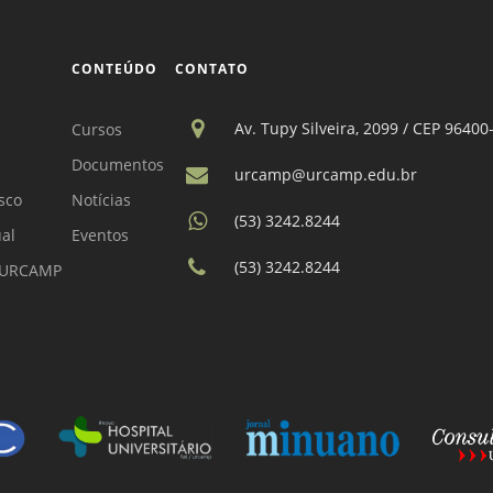
CONTEÚDO
CONTATO
Av. Tupy Silveira, 2099 / CEP 96400
Cursos
Documentos
urcamp@urcamp.edu.br
sco
Notícias
(53) 3242.8244
ual
Eventos
(53) 3242.8244
a URCAMP