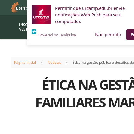
Permitir que urcamp.edu.br envie
notificações Web Push para seu
computador.
INSCRIÇÕES
BOLSAS E
VESTIBULAR
FINANCIAMENTOS
Não permitir
P
Powered by SendPulse
Bolsas
Editor
(funcionários/professores)
Página Inicial
Notícias
Ética na gestão pública e desafios 
Inova
Bolsas Sociais
Consult
ÉTICA NA GEST
PROUNI
Clínic
Convênios (empresas)
Núcleo
FAMILIARES MA
Descontos
Fiscal
Financiamentos
Labora
INTEC
Saiba como ingressar na
Fale com um aten
URCAMP
Labora