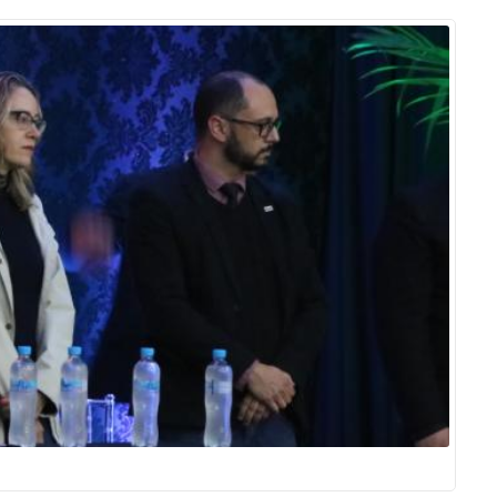
Prova de Proficiência
Manual de TCC
ização
Estruturação de TCC
osco
Calendário
elho Fiscal -
Acadêmico
Manual de Segurança
- Laboratórios da
e
Saúde
ento
Regimento CEUA
 2023-2027
Orientação para
Descarte - URCAMP
Normas Laboratório
de Física
Normas Laboratório
de Topografia