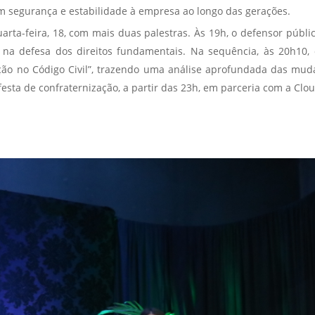
em segurança e estabilidade à empresa ao longo das gerações.
rta-feira, 18, com mais duas palestras. Às 19h, o defensor públic
 na defesa dos direitos fundamentais. Na sequência, às 20h10, o
ração no Código Civil”, trazendo uma análise aprofundada das mud
sta de confraternização, a partir das 23h, em parceria com a Clou