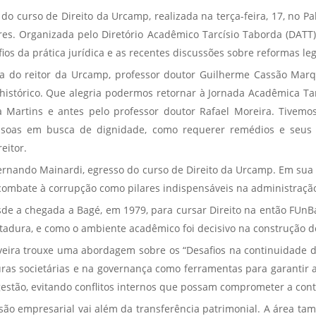
o curso de Direito da Urcamp, realizada na terça-feira, 17, no Pal
res. Organizada pelo Diretório Acadêmico Tarcísio Taborda (DATT)
os da prática jurídica e as recentes discussões sobre reformas legi
a do reitor da Urcamp, professor doutor Guilherme Cassão Mar
istórico. Que alegria podermos retornar à Jornada Acadêmica Tar
 Martins e antes pelo professor doutor Rafael Moreira. Tivemos
pessoas em busca de dignidade, como requerer remédios e seus 
eitor.
 Fernando Mainardi, egresso do curso de Direito da Urcamp. Em sua
 combate à corrupção como pilares indispensáveis na administração
sde a chegada a Bagé, em 1979, para cursar Direito na então FUnBa
itadura, e como o ambiente acadêmico foi decisivo na construção de
veira trouxe uma abordagem sobre os “Desafios na continuidade d
uras societárias e na governança como ferramentas para garantir a
gestão, evitando conflitos internos que possam comprometer a con
são empresarial vai além da transferência patrimonial. A área t