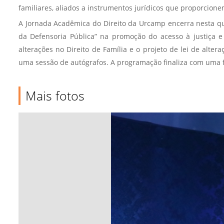
familiares, aliados a instrumentos jurídicos que proporcion
A Jornada Acadêmica do Direito da Urcamp encerra nesta qua
da Defensoria Pública” na promoção do acesso à justiça e
alterações no Direito de Família e o projeto de lei de alte
uma sessão de autógrafos. A programação finaliza com uma fe
Mais fotos