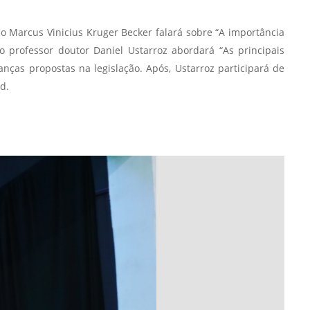
o Marcus Vinicius Kruger Becker falará sobre “A importância
 professor doutor Daniel Ustarroz abordará “As principais
anças propostas na legislação. Após, Ustarroz participará de
d.