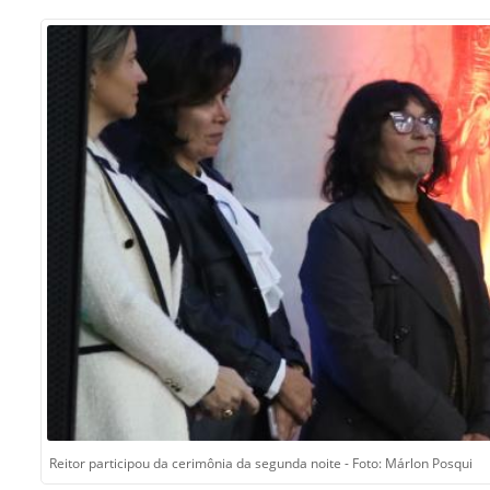
Sement
Labora
Biotec
INTEC
Labora
Microb
- INTE
Labora
NPJ (N
Jurídi
Livram
Alegre
NPS - 
em Sa
Reitor participou da cerimônia da segunda noite - Foto: Márlon Posqui