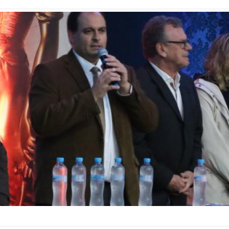
Vídeo Institucional Fazer
es - INTEC
Institucional
Urcamp Faz Bem
tório de
Internacional
nologia Vegetal -
Trabalhe Con
Eleições Cons
tório de
FAT 2024
iologia de Alimentos
Ouvidoria
C
PDI - Plano d
tório de Materiais
Desenvolvim
úcleo de Prática
Institucional
ca) - Bagé, Santana do
ento, São Gabriel e
te
Núcleo de Práticas
úde