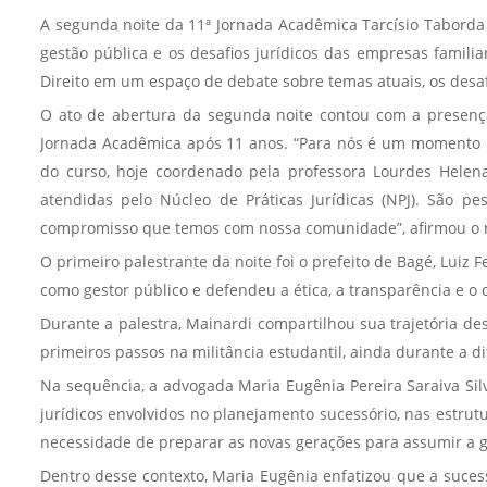
A segunda noite da 11ª Jornada Acadêmica Tarcísio Taborda d
gestão pública e os desafios jurídicos das empresas familia
Direito em um espaço de debate sobre temas atuais, os desafi
O ato de abertura da segunda noite contou com a presenç
Jornada Acadêmica após 11 anos. “Para nós é um momento h
do curso, hoje coordenado pela professora Lourdes Helena
atendidas pelo Núcleo de Práticas Jurídicas (NPJ). São 
compromisso que temos com nossa comunidade”, afirmou o r
O primeiro palestrante da noite foi o prefeito de Bagé, Luiz
como gestor público e defendeu a ética, a transparência e o
Durante a palestra, Mainardi compartilhou sua trajetória de
primeiros passos na militância estudantil, ainda durante a d
Na sequência, a advogada Maria Eugênia Pereira Saraiva Sil
jurídicos envolvidos no planejamento sucessório, nas estrut
necessidade de preparar as novas gerações para assumir a 
Dentro desse contexto, Maria Eugênia enfatizou que a suces