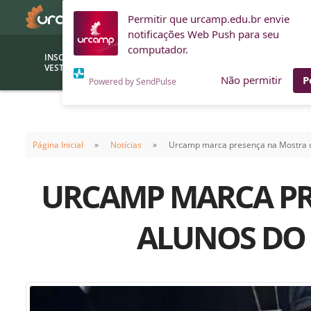
Permitir que urcamp.edu.br envie
notificações Web Push para seu
computador.
INSCRIÇÕES
BOLSAS E
VESTIBULAR
FINANCIAMENTOS
Não permitir
P
Powered by SendPulse
Bolsas
Editor
(funcionários/professores)
Página Inicial
Notícias
Urcamp marca presença na Mostra de
Inova
Bolsas Sociais
Consult
URCAMP MARCA PR
PROUNI
Clínic
Convênios (empresas)
Núcleo
ALUNOS DO 
Descontos
Fiscal
Financiamentos
Labora
INTEC
Saiba como ingressar na
Fale com um aten
URCAMP
Labora