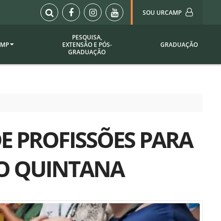
SOU URCAMP
PESQUISA,
AMP
EXTENSÃO E PÓS-
GRADUAÇÃO
Sou Urcamp (Portal)
GRADUAÇÃO
Biblioteca
Biblioteca Virtual
ila Taborda
Enade Urcamp
titucional
Intranet
 PROFISSÕES PARA
Plataforma Moodle
pria de
A)
Setor de Registros
NO QUINTANA
Acadêmicos
Portarias /
SOU I
 Institucional
Webdiário
Webmail
as