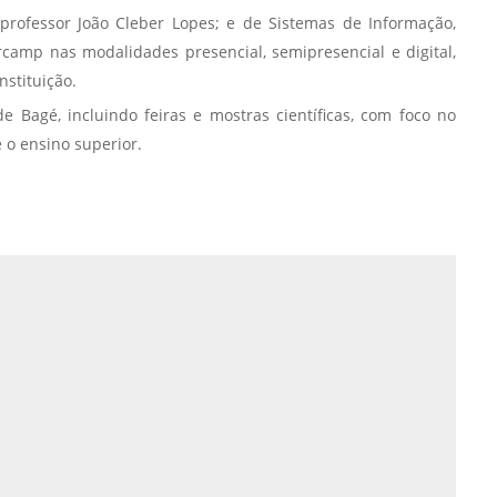
 professor João Cleber Lopes; e de Sistemas de Informação,
Normas Laboratório
rcamp nas modalidades presencial, semipresencial e digital,
de Materiais
nstituição.
Normas Laboratório
Bagé, incluindo feiras e mostras científicas, com foco no
de Zoologia
 o ensino superior.
Normas Laboratório
de Química
Normas Laboratório
de Botânica
Normas Laboratório
de Informática
Guia Acadêmico
Regimento
Institucional URCAMP