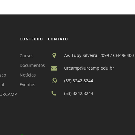
CONTEÚDO
CONTATO
Av. Tupy Silveira, 2099 / CEP 96400
Cursos
Documentos
urcamp@urcamp.edu.br
sco
Notícias
(53) 3242.8244
ual
Eventos
(53) 3242.8244
a URCAMP