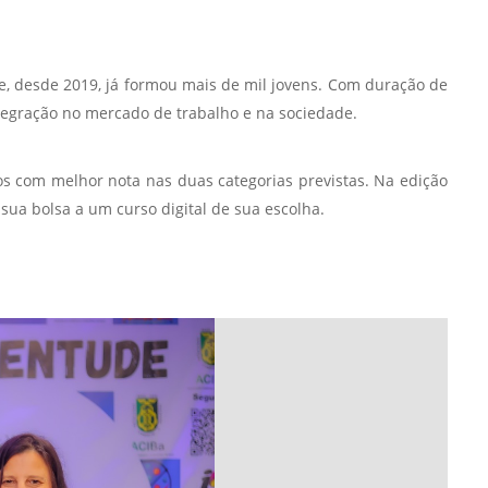
Normas Laboratório
de Materiais
 e, desde 2019, já formou mais de mil jovens. Com duração de
Normas Laboratório
tegração no mercado de trabalho e na sociedade.
de Zoologia
Normas Laboratório
s com melhor nota nas duas categorias previstas. Na edição
de Química
sua bolsa a um curso digital de sua escolha.
Normas Laboratório
de Botânica
Normas Laboratório
de Informática
Guia Acadêmico
Regimento
Institucional URCAMP