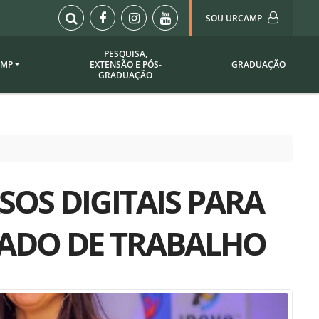
SOU URCAMP
PESQUISA,
AMP
EXTENSÃO E PÓS-
GRADUAÇÃO
Sou Urcamp (Portal)
GRADUAÇÃO
Biblioteca
Biblioteca Virtual
ila Taborda
Enade Urcamp
titucional
Intranet
OS DIGITAIS PARA
Plataforma Moodle
pria de
A)
Setor de Registros
ADO DE TRABALHO
Acadêmicos
Portarias /
SOU I
 Institucional
Webdiário
Webmail
as