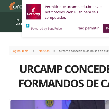
Permitir que urcamp.edu.br envie
notificações Web Push para seu
computador.
INSCRIÇÕES
BOLSAS E
VESTIBULAR
FINANCIAMENTOS
Não permitir
P
Powered by SendPulse
Bolsas
Editor
(funcionários/professores)
Página Inicial
Notícias
Urcamp concede duas bolsas de curs
Inova
Bolsas Sociais
Consult
URCAMP CONCEDE 
PROUNI
Clínic
Convênios (empresas)
Núcleo
FORMANDOS DE C
Descontos
Fiscal
Financiamentos
Labora
INTEC
Saiba como ingressar na
Fale com um aten
URCAMP
Labora