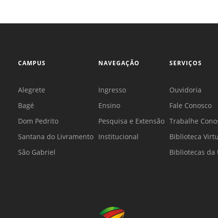
CAMPUS
NAVEGAÇÃO
SERVIÇOS
Alegrete
Ingresso
Ouvidoria
Bagé
Ensino
Fale Conosco
Dom Pedrito
Pesquisa e Extensão
Trabalhe Cono
Santana do Livramento
Institucional
Biblioteca Virt
São Gabriel
Bibliotecas d