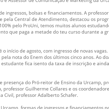
o e Assessor de Comunicação e Marketing da Urca
de ingressos, bolsas e financiamentos. A professo
e pela Central de Atendimento, destacou os prog
 100% pelo ProUni, temos muitos alunos estudand
ento que paga a metade do teu curso durante a g
 o início de agosto, com ingresso de novas vagas.
, pela nota do Enem dos últimos cinco anos. Ao do
o estudante fica isento da taxa de inscrição e ai
 e presença do Pró-reitor de Ensino da Urcamp, pro
o, professor Guilherme Collares e os coordenador
 Civil, professor Adalberto Schafer.
io Urcamp, formas de ingressos e financiamentos 