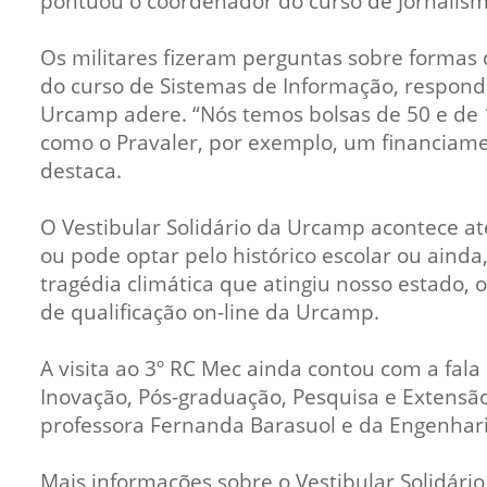
pontuou o coordenador do curso de Jornalism
Os militares fizeram perguntas sobre formas 
do curso de Sistemas de Informação, respond
Urcamp adere. “Nós temos bolsas de 50 e de
como o Pravaler, por exemplo, um financiam
destaca.
O Vestibular Solidário da Urcamp acontece até
ou pode optar pelo histórico escolar ou ainda
tragédia climática que atingiu nosso estado, 
de qualificação on-line da Urcamp.
A visita ao 3º RC Mec ainda contou com a fala
Inovação, Pós-graduação, Pesquisa e Extensã
professora Fernanda Barasuol e da Engenharia
Mais informações sobre o Vestibular Solidár