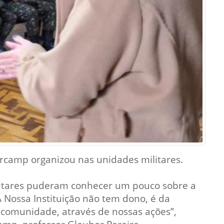
Prova de Proficiência
Manual de TCC
ização
Estruturação de TCC
osco
Calendário
elho Fiscal -
Acadêmico
Manual de Segurança
- Laboratórios da
e
Saúde
ento
Regimento CEUA
 2023-2027
Orientação para
Urcamp organizou nas unidades militares.
Descarte - URCAMP
Normas Laboratório
militares puderam conhecer um pouco sobre a
de Física
A Nossa Instituição não tem dono, é da
Normas Laboratório
 comunidade, através de nossas ações”,
de Topografia