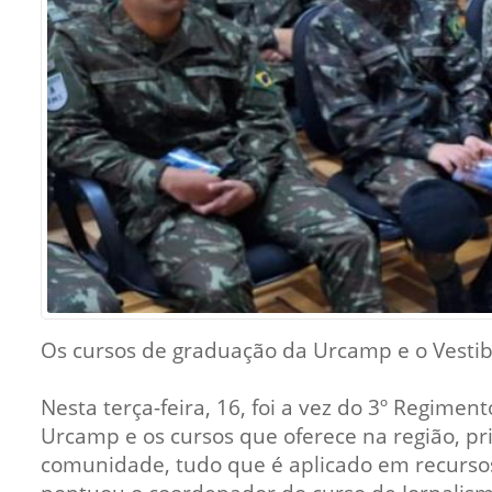
Sement
Labora
Biotec
INTEC
Labora
Microb
- INTE
Labora
NPJ (N
Jurídi
Os cursos de graduação da Urcamp e o Vestibu
Livram
Alegre
Nesta terça-feira, 16, foi a vez do 3º Regim
NPS - 
Urcamp e os cursos que oferece na região, pri
em Sa
comunidade, tudo que é aplicado em recursos