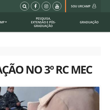
SOU URCAMP
PESQUISA,
AMP
EXTENSÃO E PÓS-
GRADUAÇÃO
Sou Urcamp (Portal)
GRADUAÇÃO
Biblioteca
Biblioteca Virtual
ila Taborda
Enade Urcamp
titucional
Intranet
ÇÃO NO 3º RC MEC
Plataforma Moodle
pria de
A)
Setor de Registros
Acadêmicos
Portarias /
SOU I
 Institucional
Webdiário
Webmail
as