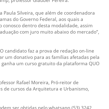
mp, professor Glauber Pereira.
Normas Laboratório
ra Paula Silveira, que além de coordenadora
de Materiais
ramas do Governo Federal, aos quais a
Normas Laboratório
o conosco dentro desta modalidade, assim
de Zoologia
raduação com juro muito abaixo do mercado”,
Normas Laboratório
de Química
 O candidato faz a prova de redação on-line
Normas Laboratório
ar um donativo para as famílias afetadas pela
de Botânica
nda ganha um curso gratuito da plataforma QUO
Normas Laboratório
de Informática
Guia Acadêmico
fessor Rafael Moreira, Pró-reitor de
Regimento
es de cursos da Arquitetura e Urbanismo,
Institucional URCAMP
podem ser obtidas pelo whatsapp (53) 3242