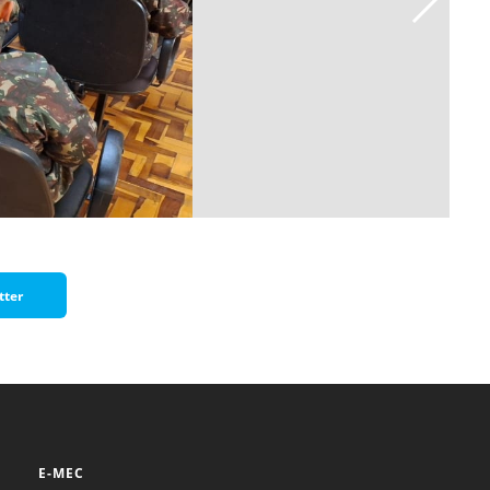
tter
E-MEC