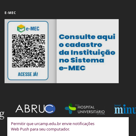
E-MEC
Permitir que urcamp.edu.br envie notificações
Web Push para seu computador.