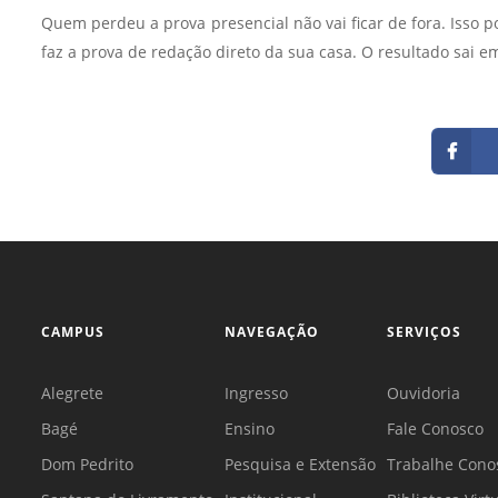
Quem perdeu a prova presencial não vai ficar de fora. Isso p
faz a prova de redação direto da sua casa. O resultado sai em
CAMPUS
NAVEGAÇÃO
SERVIÇOS
Alegrete
Ingresso
Ouvidoria
Bagé
Ensino
Fale Conosco
Dom Pedrito
Pesquisa e Extensão
Trabalhe Cono