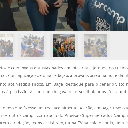
s e com jovens entusiasmados em iniciar sua jornada no Ensino S
ial. Com aplicação de uma redação, a prova ocorreu na noite da úl
nto aos vestibulandos. Em Bagé, destaque para o cenário vist
nados à profissão. Assim que chegavam, os vestibulandos já eram 
e modo que fizesse um real acolhimento. A ação, em Bagé, teve o 
cou nos outros campi, com apoio do Provisão Supermercados (campu
iarem a redação, todos assistiram, numa TV na sala de aula, uma f