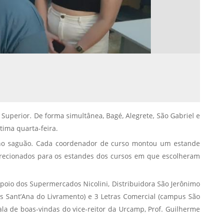
Normas Laboratório
de Materiais
Normas Laboratório
de Zoologia
Normas Laboratório
de Química
Normas Laboratório
de Botânica
uperior. De forma simultânea, Bagé, Alegrete, São Gabriel e
tima quarta-feira.
Normas Laboratório
de Informática
o no saguão. Cada coordenador de curso montou um estande
direcionados para os estandes dos cursos em que escolheram
Guia Acadêmico
Regimento
apoio dos Supermercados Nicolini, Distribuidora São Jerônimo
Institucional URCAMP
s Sant’Ana do Livramento) e 3 Letras Comercial (campus São
ala de boas-vindas do vice-reitor da Urcamp, Prof. Guilherme