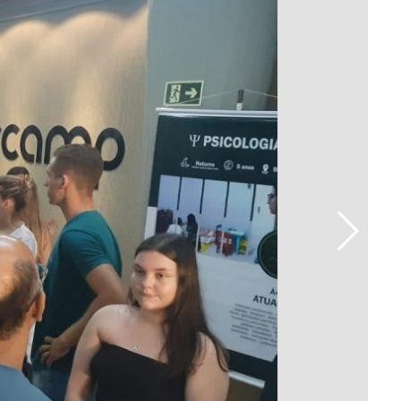
Prova de Proficiência
Manual de TCC
ização
Estruturação de TCC
osco
Calendário
elho Fiscal -
Acadêmico
Manual de Segurança
- Laboratórios da
e
Saúde
ento
Regimento CEUA
 2023-2027
Orientação para
Descarte - URCAMP
Normas Laboratório
de Física
Normas Laboratório
de Topografia