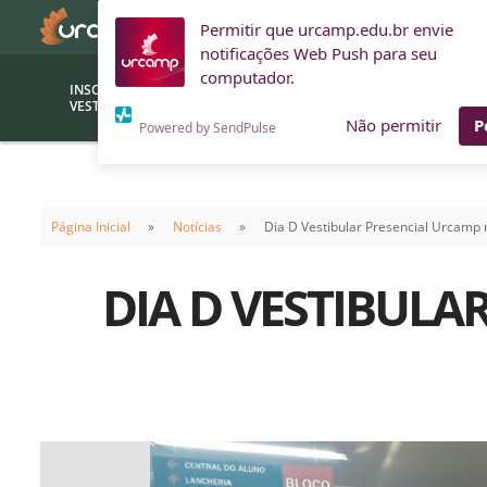
Permitir que urcamp.edu.br envie
notificações Web Push para seu
computador.
INSCRIÇÕES
BOLSAS E
VESTIBULAR
FINANCIAMENTOS
Não permitir
P
Powered by SendPulse
Bolsas
Editor
(funcionários/professores)
Página Inicial
Notícias
Dia D Vestibular Presencial Urcamp 
Inova
Bolsas Sociais
Consult
DIA D VESTIBULA
PROUNI
Clínic
Convênios (empresas)
Núcleo
Descontos
Fiscal
Financiamentos
Labora
INTEC
Saiba como ingressar na
Fale com um aten
URCAMP
Labora