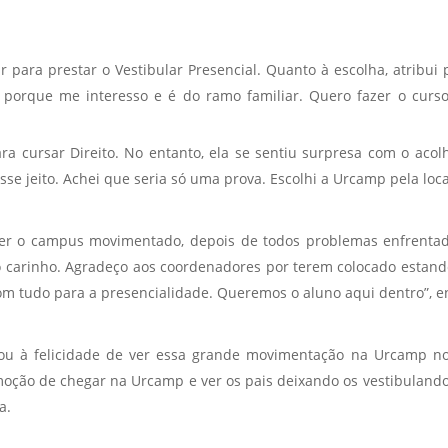
 para prestar o Vestibular Presencial. Quanto à escolha, atribui
a, porque me interesso e é do ramo familiar. Quero fazer o cu
para cursar Direito. No entanto, ela se sentiu surpresa com o ac
esse jeito. Achei que seria só uma prova. Escolhi a Urcamp pela loca
 ver o campus movimentado, depois de todos problemas enfrentado
carinho. Agradeço aos coordenadores por terem colocado estande
m tudo para a presencialidade. Queremos o aluno aqui dentro”, en
ou à felicidade de ver essa grande movimentação na Urcamp nov
ão de chegar na Urcamp e ver os pais deixando os vestibulandos. 
a.