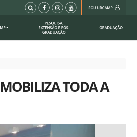
SOU URCAMP
PESQUISA,
AMP
EXTENSÃO E PÓS-
GRADUAÇÃO
Sou Urcamp (Portal)
GRADUAÇÃO
Biblioteca
Biblioteca Virtual
ila Taborda
Enade Urcamp
titucional
Intranet
 MOBILIZA TODA A
Plataforma Moodle
pria de
A)
Setor de Registros
Acadêmicos
Portarias /
SOU I
 Institucional
Webdiário
Webmail
as