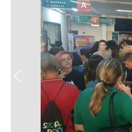
Sement
Labora
Biotec
INTEC
Labora
Microb
- INTE
Labora
NPJ (N
Jurídi
Livram
Alegre
NPS - 
em Sa