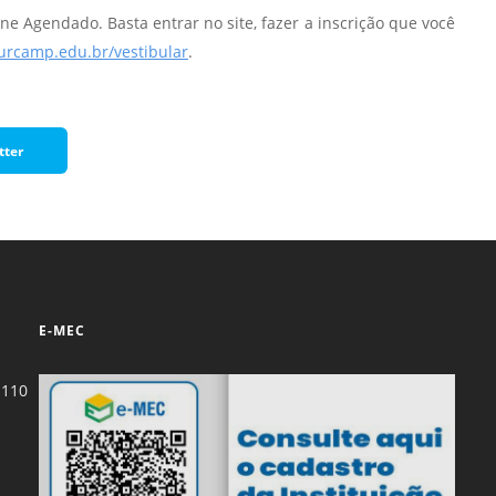
ne Agendado. Basta entrar no site, fazer a inscrição que você
.urcamp.edu.br/vestibular
.
tter
E-MEC
-110