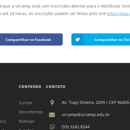
orque a Urcamp está com inscrições abertas para o Vestibular Onli
 até 24 horas. As inscrições podem ser feitas pelo link
https://sou
Compartilhar no Facebook
Compartilhar no Twi
CONTEÚDO
CONTATO
Av. Tupy Silveira, 2099 / CEP 96400
Cursos
Documentos
urcamp@urcamp.edu.br
sco
Notícias
(53) 3242.8244