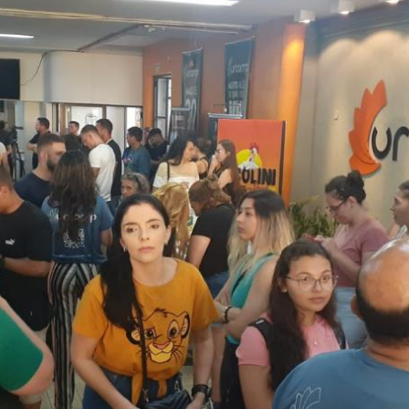
Vídeo Institucional Fazer
es - INTEC
Institucional
Urcamp Faz Bem
tório de
Internacional
nologia Vegetal -
Trabalhe Con
Eleições Cons
tório de
FAT 2024
iologia de Alimentos
Ouvidoria
C
PDI - Plano d
tório de Materiais
Desenvolvim
úcleo de Prática
Institucional
ca) - Bagé, Santana do
ento, São Gabriel e
te
Núcleo de Práticas
úde