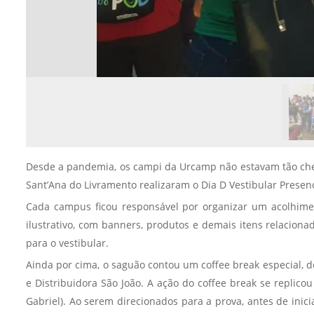
Desde a pandemia, os campi da Urcamp não estavam tão cheio
Sant’Ana do Livramento realizaram o Dia D Vestibular Presenc
Cada campus ficou responsável por organizar um acolhime
ilustrativo, com banners, produtos e demais itens relacio
para o vestibular.
Ainda por cima, o saguão contou um coffee break especial, d
e Distribuidora São João. A ação do coffee break se repli
Gabriel). Ao serem direcionados para a prova, antes de inic