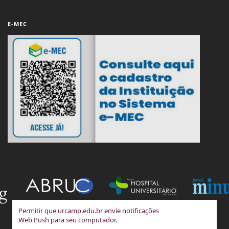
E-MEC
Permitir que urcamp.edu.br envie notificações
Web Push para seu computador.