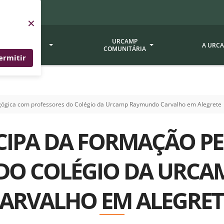
×
SERVIÇOS
URCAMP
A URC
URCAMP
COMUNITÁRIA
ermitir
a - EDIURCAMP
Hospital Universitário
Fundação Att
agógica com professores do Colégio da Urcamp Raymundo Carvalho em Alegrete
ção Urcamp
Jornal Minuano
Avaliação Ins
Urcamp
oria Jr.
Museu Dom Diogo de Souza
ICIPA DA FORMAÇÃO 
Museu da Gravura
Comissão Pró
a Veterinária (BAGÉ)
Avaliação (CP
Desenvolvimento Regional
 de Apoio Contábil e
 DO COLÉGIO DA URC
Documentos / 
Nossos Campi - Alegrete,
Resoluções
Bagé, Dom Pedrito, São
ARVALHO EM ALEGRE
tório de Solos -
Gabriel, Santana do
Documentação
Livramento
dente!!
Editais / Vag
tório de Análise de