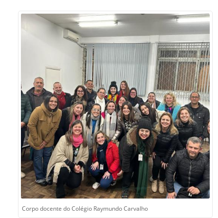
Sement
Labora
Biotec
INTEC
Labora
Microb
- INTE
Labora
NPJ (N
Jurídi
Livram
Alegre
NPS - 
em Sa
Corpo docente do Colégio Raymundo Carvalho