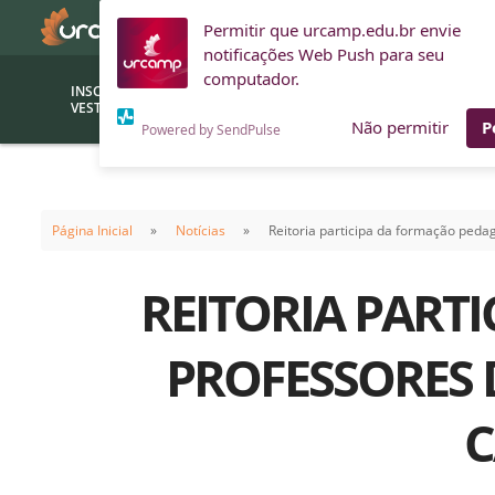
Permitir que urcamp.edu.br envie
notificações Web Push para seu
computador.
INSCRIÇÕES
BOLSAS E
VESTIBULAR
FINANCIAMENTOS
Não permitir
P
Powered by SendPulse
Bolsas
Editor
(funcionários/professores)
Página Inicial
Notícias
Reitoria participa da formação ped
Inova
Bolsas Sociais
Consult
REITORIA PART
PROUNI
Clínic
Convênios (empresas)
Núcleo
PROFESSORES
Descontos
Fiscal
C
Financiamentos
Labora
INTEC
Saiba como ingressar na
Fale com um aten
URCAMP
Labora