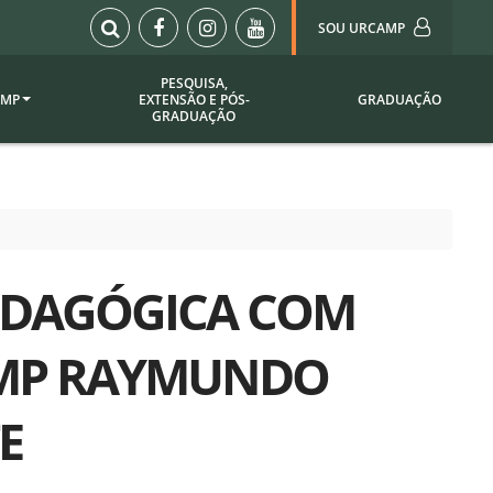
SOU URCAMP
PESQUISA,
AMP
EXTENSÃO E PÓS-
GRADUAÇÃO
Sou Urcamp (Portal)
GRADUAÇÃO
Biblioteca
Biblioteca Virtual
ila Taborda
Enade Urcamp
titucional
Intranet
PEDAGÓGICA COM
Plataforma Moodle
pria de
A)
Setor de Registros
AMP RAYMUNDO
Acadêmicos
Portarias /
SOU I
TE
 Institucional
Webdiário
Webmail
as