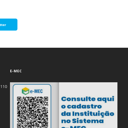
Normas Laboratório
de Materiais
tter
Normas Laboratório
de Zoologia
Normas Laboratório
de Química
Normas Laboratório
de Botânica
E-MEC
Normas Laboratório
de Informática
-110
Guia Acadêmico
Regimento
Institucional URCAMP