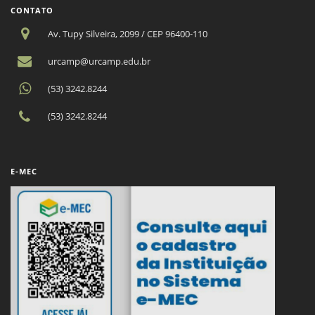
CONTATO
Av. Tupy Silveira, 2099 / CEP 96400-110
urcamp@urcamp.edu.br
(53) 3242.8244
(53) 3242.8244
E-MEC