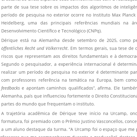
Vídeo Institucional Fazer
es - INTEC
Institucional
parte de sua tese sobre os impactos dos algoritmos de inteligên
Urcamp Faz Bem
período de pesquisa no exterior ocorre no Instituto Max Planck
tório de
Internacional
Heidelberg, uma das principais referências mundiais na ár
nologia Vegetal -
Trabalhe Con
Desenvolvimento Científico e Tecnológico (CNPq).
Eleições Cons
Dérique está na Alemanha desde setembro de 2025, como pe
tório de
FAT 2024
öffentliches Recht und Völkerrecht
. Em termos gerais, sua tese de d
iologia de Alimentos
riscos que representam aos direitos fundamentais e à democrac
Ouvidoria
C
Segundo o pesquisador, a experiência internacional é determi
PDI - Plano d
tório de Materiais
realizar um período de pesquisa no exterior é determinante par
Desenvolvim
com professores referência na temática na Europa, bem como
úcleo de Prática
Institucional
feedbacks
e apontam caminhos qualificados”, afirma. Ele também
ca) - Bagé, Santana do
Alemanha, país que influenciou fortemente o Direito Constitucion
ento, São Gabriel e
partes do mundo que frequentam o instituto.
te
A trajetória acadêmica de Dérique teve início na Urcamp, o
Núcleo de Práticas
formatura, foi premiado com o Prêmio Justino Vasconcellos, conc
úde
a um aluno destaque da turma. “A Urcamp foi o espaço que me po