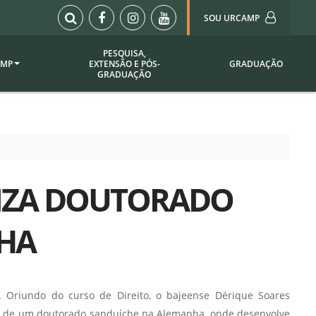
SOU URCAMP
PESQUISA,
AMP
EXTENSÃO E PÓS-
GRADUAÇÃO
Sou Urcamp (Portal)
GRADUAÇÃO
Biblioteca
Biblioteca Virtual
ila Taborda
Enade Urcamp
titucional
Intranet
LIZA DOUTORADO
Plataforma Moodle
pria de
A)
Setor de Registros
HA
Acadêmicos
Portarias /
SOU I
 Institucional
Webdiário
 Oriundo do curso de Direito, o bajeense Dérique Soares
Webmail
as
ão de um doutorado sanduíche na Alemanha, onde desenvolve