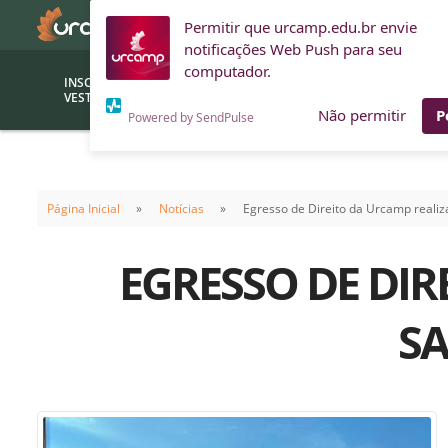
Permitir que urcamp.edu.br envie
notificações Web Push para seu
computador.
INSCRIÇÕES
BOLSAS E
VESTIBULAR
FINANCIAMENTOS
Não permitir
P
Powered by SendPulse
Bolsas
Editor
(funcionários/professores)
Página Inicial
Notícias
Egresso de Direito da Urcamp reali
Inova
Bolsas Sociais
Consult
EGRESSO DE DI
PROUNI
Clínic
Convênios (empresas)
Núcleo
S
Descontos
Fiscal
Financiamentos
Labora
INTEC
Saiba como ingressar na
Fale com um aten
URCAMP
Labora