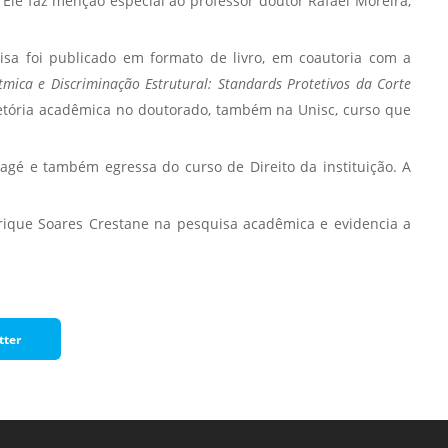
le faz menção especial ao professor doutor Rafael Moreira,
Normas Laboratório
de Materiais
sa foi publicado em formato de livro, em coautoria com a
tmica e Discriminação Estrutural: Standards Protetivos da Corte
Normas Laboratório
jetória acadêmica no doutorado, também na Unisc, curso que
de Zoologia
Normas Laboratório
gé e também egressa do curso de Direito da instituição. A
de Química
Normas Laboratório
érique Soares Crestane na pesquisa acadêmica e evidencia a
de Botânica
Normas Laboratório
de Informática
Guia Acadêmico
tter
Regimento
Institucional URCAMP