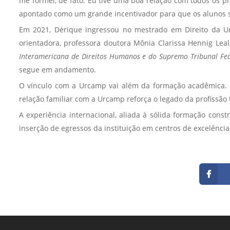
me formei, de fato. Eu tive uma boa relação com todos os 
apontado como um grande incentivador para que os alunos s
Em 2021, Dérique ingressou no mestrado em Direito da Un
orientadora, professora doutora Mônia Clarissa Hennig Lea
Interamericana de Direitos Humanos e do Supremo Tribunal Fed
segue em andamento.
O vínculo com a Urcamp vai além da formação acadêmica. D
relação familiar com a Urcamp reforça o legado da profissão 
A experiência internacional, aliada à sólida formação con
inserção de egressos da instituição em centros de excelência 