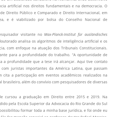
Prova de Proficiência
cia artificial nos direitos fundamentais e na democracia. O
 de Direito Público e Comparado e Direito Internacional, em
Manual de TCC
ização
ea, e é viabilizado por bolsa do Conselho Nacional de
Estruturação de TCC
osco
Calendário
elho Fiscal -
squisador visitante no
Max-Planck-Institut für ausländisches
Acadêmico
outorado analisa os algoritmos de inteligência artificial e os
Manual de Segurança
ia, com enfoque na atuação dos Tribunais Constitucionais.
- Laboratórios da
nante para a profundidade do trabalho. “A oportunidade de
e
Saúde
a a profundidade que a tese irá alcançar. Aqui tive contato
ento
 com juristas importantes da América Latina, que passam
Regimento CEUA
 2023-2027
 cita a participação em eventos acadêmicos realizados na
Orientação para
al brasileiro, além do convívio com pesquisadores de diversas
Descarte - URCAMP
Normas Laboratório
nde cursou a graduação em Direito entre 2015 e 2019. Na
de Física
edido pela Escola Superior da Advocacia do Rio Grande do Sul
Normas Laboratório
ssibilitou formar toda a minha base jurídica, e foi onde eu
de Topografia