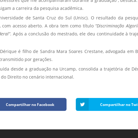
professores que me acompanharam durante a graduação”, destaca. E
igam a carreira da pesquisa acadêmica.
iversidade de Santa Cruz do Sul (Unisc). O resultado da pesqui
l, com acesso aberto. A obra tem como título
“Discriminação Algorí
eral”
. Após a conclusão do mestrado, ele deu continuidade à tra
érique é filho de Sandra Mara Soares Crestane, advogada em Ba
transmitido por gerações.
struída desde a graduação na Urcamp, consolida a trajetória de D
do Direito no cenário internacional.
Compartilhar no Facebook
Compartilhar no Twi