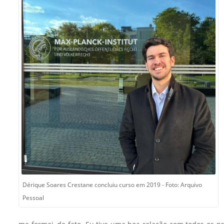
Sement
Labora
Biotec
INTEC
Labora
Microb
- INTE
Labora
NPJ (N
Jurídi
Livram
Alegre
Dérique Soares Crestane concluiu curso em 2019 - Foto: Arquivo
NPS - 
Pessoal
em Sa