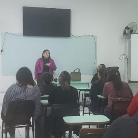
Vídeo Institucional Fazer
es - INTEC
Institucional
Urcamp Faz Bem
tório de
Internacional
nologia Vegetal -
Trabalhe Con
Eleições Cons
tório de
FAT 2024
iologia de Alimentos
Ouvidoria
C
PDI - Plano d
tório de Materiais
Desenvolvim
úcleo de Prática
Institucional
ca) - Bagé, Santana do
ento, São Gabriel e
te
Núcleo de Práticas
úde