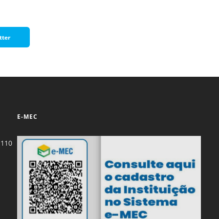
tter
E-MEC
-110