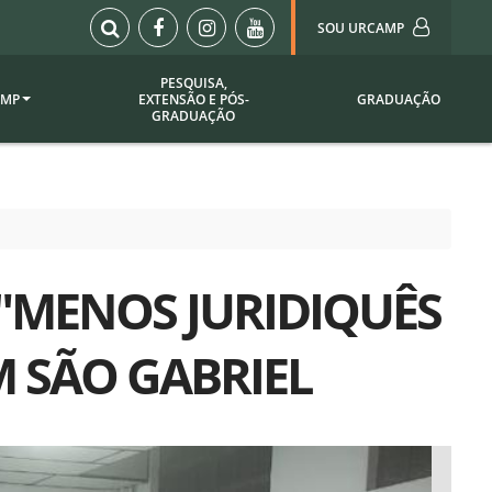
SOU URCAMP
PESQUISA,
AMP
EXTENSÃO E PÓS-
GRADUAÇÃO
Sou Urcamp (Portal)
GRADUAÇÃO
Biblioteca
Biblioteca Virtual
ila Taborda
Enade Urcamp
titucional
Intranet
"MENOS JURIDIQUÊS
Plataforma Moodle
pria de
A)
Setor de Registros
M SÃO GABRIEL
Acadêmicos
Portarias /
SOU I
 Institucional
Webdiário
Webmail
as