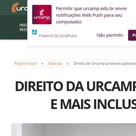
Permitir que urcamp.edu.br envie
notificações Web Push para seu
computador.
INSCRIÇÕES
BOLSAS E
VESTIBULAR
FINANCIAMENTOS
Não permitir
P
Powered by SendPulse
Bolsas
Editor
(funcionários/professores)
Página Inicial
Notícias
Direito da Urcamp promove palestra 
Inova
Bolsas Sociais
Consult
DIREITO DA URCAM
PROUNI
Clínic
Convênios (empresas)
Núcleo
E MAIS INCLU
Descontos
Fiscal
Financiamentos
Labora
INTEC
Saiba como ingressar na
Fale com um aten
URCAMP
Labora