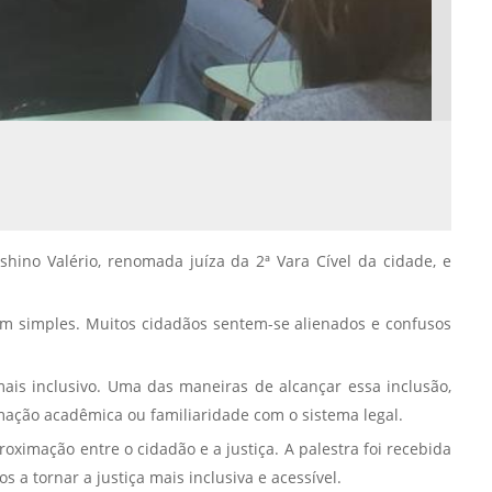
Normas Laboratório
de Materiais
Normas Laboratório
de Zoologia
Normas Laboratório
de Química
Normas Laboratório
de Botânica
shino Valério, renomada juíza da 2ª Vara Cível da cidade, e
Normas Laboratório
de Informática
gem simples. Muitos cidadãos sentem-se alienados e confusos
Guia Acadêmico
a mais inclusivo. Uma das maneiras de alcançar essa inclusão,
Regimento
mação acadêmica ou familiaridade com o sistema legal.
Institucional URCAMP
oximação entre o cidadão e a justiça. A palestra foi recebida
a tornar a justiça mais inclusiva e acessível.