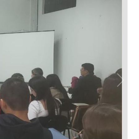
Prova de Proficiência
Manual de TCC
ização
Estruturação de TCC
osco
Calendário
elho Fiscal -
Acadêmico
Manual de Segurança
- Laboratórios da
e
Saúde
ento
Regimento CEUA
 2023-2027
Orientação para
Descarte - URCAMP
Normas Laboratório
de Física
Normas Laboratório
de Topografia