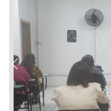
Sement
Labora
Biotec
INTEC
Labora
Microb
- INTE
Labora
NPJ (N
Jurídi
Livram
Alegre
NPS - 
em Sa