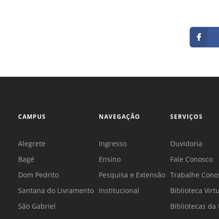
CAMPUS
NAVEGAÇÃO
SERVIÇOS
Alegrete
Ingresso
Ouvidoria
Bagé
Ensino
Fale Conosco
Dom Pedrito
Pesquisa e Extensão
Trabalhe Cono
Santana do Livramento
Institucional
Biblioteca Virt
São Gabriel
Bibliotecas d