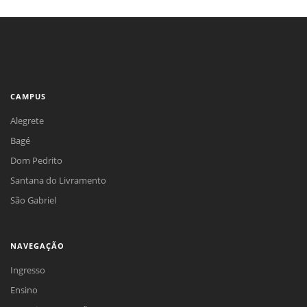
CAMPUS
Alegrete
Bagé
Dom Pedrito
Santana do Livramento
São Gabriel
NAVEGAÇÃO
Ingresso
Ensino