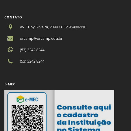
CONTATO
Av. Tupy Silveira, 2099 / CEP 96400-110
urcamp@urcamp.edu.br
(53) 3242.8244
(53) 3242.8244
E-MEC