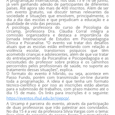
A programação internacional, nos dias 15 e 16 de junho,
já vem ganhando adesão de participantes de diferentes
países. Até agora são mais de 400 inscritos. Além de ser
um evento gratuito, vai discutir temas relevantes da
sociedade e situações que envolvem, principalmente, o
dia a dia das escolas e que prejudicam a educação e a
qualidade de vida das pessoas.
A psicóloga, professora do curso de Psicologia da
Urcamp, professora Dra. Cláudia Corral integra a
comissão organizadora e destaca a importância da
Jornada Internacional de Estudos em Psicopedagogia
Clínica e Psicanalise. “O evento vai tratar dos desafios
atuais que as escolas estão enfrentando com relação a
violência escolar, transtornos psíquicos que têm
acometido crianças e adolescentes, além de que vai tratar
do entrelaçamento da Psicanálise e Psicopedagogia e as
vicissitudes do professor sobre prática e os caminhos
percorridos pelos profissionais de saúde, no suporte ao
tratamento dessas situações”, explica.
O formato do evento é híbrido, ou seja, acontece em
Passo Fundo, porém com transmissão on-line durante
toda a programação. A ideia é que tenha um formato
técnico-científico e por isso as inscrições estão abertas
para a submissão de trabalhos, com prazo máximo até o
dia 15 de maio. Os links para inscrições é o seguinte:
https://eventos.ifsul.edu.br/ijiepcp/
.
A Urcamp é parceira do evento, através da participação
de duas professoras que irão palestrar aos convidados.
No dia 15 é a vez da professora Silvia Vargas com o tema:
Para além do princípio do prazer, frente a automutilação