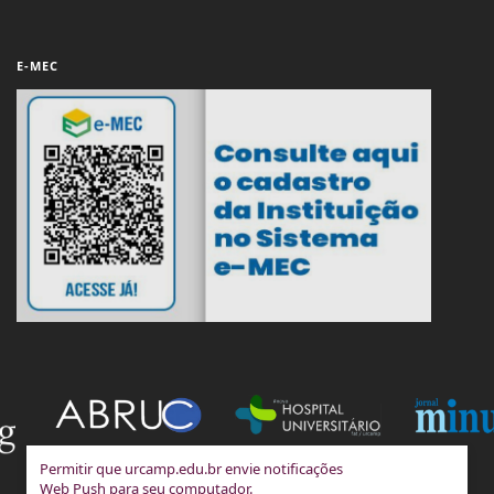
E-MEC
Permitir que urcamp.edu.br envie notificações
Web Push para seu computador.