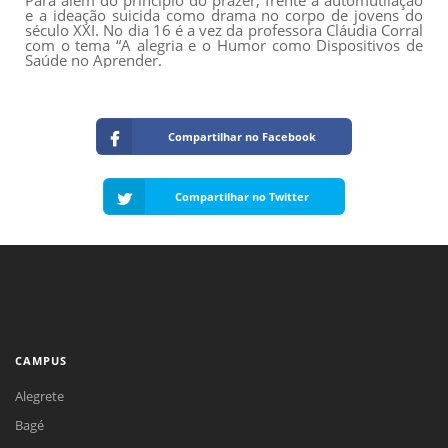
e a ideação suicida como drama no corpo de jovens do
século XXI. No dia 16 é a vez da professora Cláudia Corral
com o tema “A alegria e o Humor como Dispositivos de
Saúde no Aprender.
Compartilhar no Facebook
Compartilhar no Twitter
CAMPUS
Alegrete
Bagé