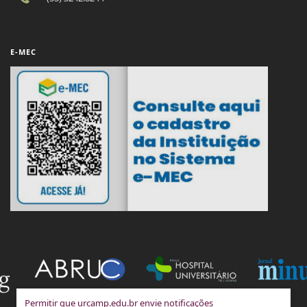
E-MEC
Permitir que urcamp.edu.br envie notificações