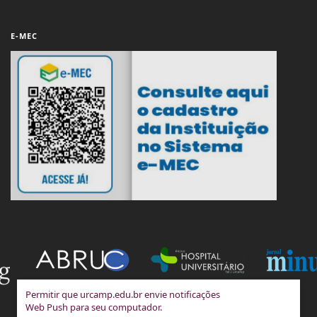
E-MEC
Permitir que urcamp.edu.br envie notificações
Web Push para seu computador.